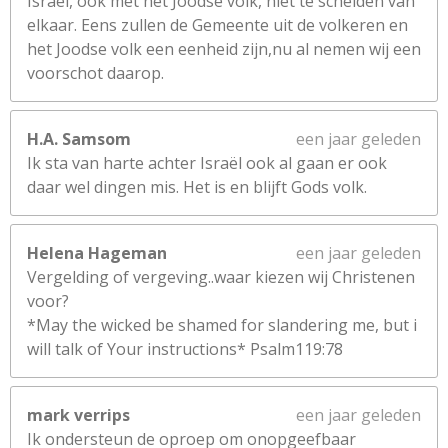
Israel, ook met het Joodse volk, niet te scheiden van
elkaar. Eens zullen de Gemeente uit de volkeren en
het Joodse volk een eenheid zijn,nu al nemen wij een
voorschot daarop.
H.A. Samsom
een jaar geleden
Ik sta van harte achter Israël ook al gaan er ook
daar wel dingen mis. Het is en blijft Gods volk.
Helena Hageman
een jaar geleden
Vergelding of vergeving..waar kiezen wij Christenen
voor?
*May the wicked be shamed for slandering me, but i
will talk of Your instructions* Psalm119:78
mark verrips
een jaar geleden
Ik ondersteun de oproep om onopgeefbaar