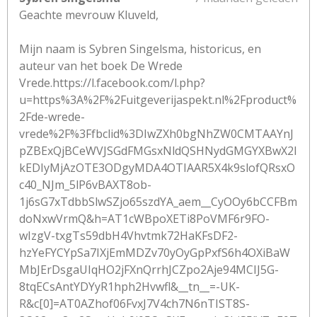
Geachte mevrouw Kluveld,
Mijn naam is Sybren Singelsma, historicus, en
auteur van het boek De Wrede
Vrede.https://l.facebook.com/l.php?
u=https%3A%2F%2Fuitgeverijaspekt.nl%2Fproduct%
2Fde-wrede-
vrede%2F%3Ffbclid%3DIwZXh0bgNhZW0CMTAAYnJ
pZBExQjBCeWVJSGdFMGsxNldQSHNydGMGYXBwX2l
kEDIyMjAzOTE3ODgyMDA4OTIAAR5X4k9slofQRsxO
c40_NJm_5lP6vBAXT8ob-
1j6sG7xTdbbSlwSZjo65szdYA_aem__CyOOy6bCCFBm
doNxwVrmQ&h=AT1cWBpoXETi8PoVMF6r9FO-
wIzgV-txgTs59dbH4Vhvtmk72HaKFsDF2-
hzYeFYCYpSa7IXjEmMDZv70yOyGpPxfS6h4OXiBaW
MbJErDsgaUIqHO2jFXnQrrhJCZpo2Aje94MCIJ5G-
8tqECsAntYDYyR1hph2Hvwfl&__tn__=-UK-
R&c[0]=AT0AZhof06FvxJ7V4ch7N6nTIST8S-