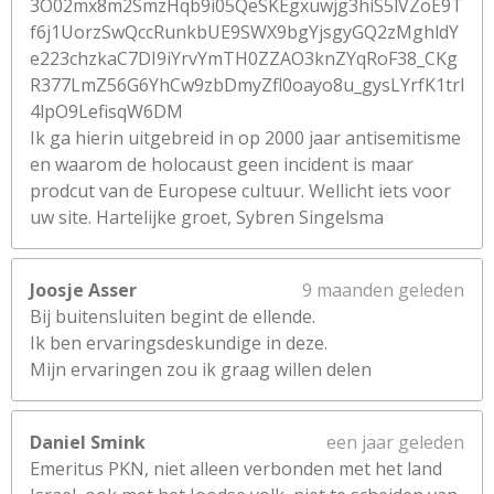
3O02mx8m2SmzHqb9i05QeSKEgxuwjg3hiS5lVZoE9T
f6j1UorzSwQccRunkbUE9SWX9bgYjsgyGQ2zMghldY
e223chzkaC7DI9iYrvYmTH0ZZAO3knZYqRoF38_CKg
R377LmZ56G6YhCw9zbDmyZfl0oayo8u_gysLYrfK1trl
4lpO9LefisqW6DM
Ik ga hierin uitgebreid in op 2000 jaar antisemitisme
en waarom de holocaust geen incident is maar
prodcut van de Europese cultuur. Wellicht iets voor
uw site. Hartelijke groet, Sybren Singelsma
Joosje Asser
9 maanden geleden
Bij buitensluiten begint de ellende.
Ik ben ervaringsdeskundige in deze.
Mijn ervaringen zou ik graag willen delen
Daniel Smink
een jaar geleden
Emeritus PKN, niet alleen verbonden met het land