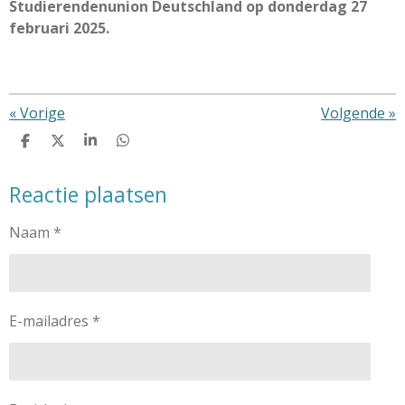
Studierendenunion Deutschland op donderdag 27
februari 2025.
«
Vorige
Volgende
»
D
D
S
D
e
e
h
e
l
e
a
l
Reactie plaatsen
e
l
r
e
n
e
n
Naam *
E-mailadres *