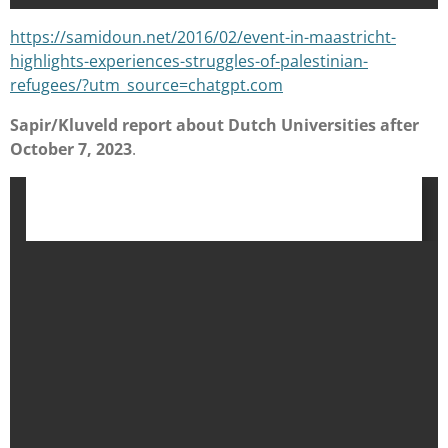
https://samidoun.net/2016/02/event-in-maastricht-
highlights-experiences-struggles-of-palestinian-
refugees/?utm_source=chatgpt.com
Sapir/Kluveld report about Dutch Universities after
October 7, 2023
.