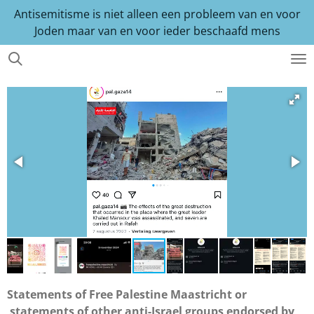
Antisemitisme is niet alleen een probleem van en voor
Ga
Joden maar van en voor ieder beschaafd mens
direct
naar
de
hoofdinhoud
Statements of Free Palestine Maastricht or
statements of other anti-Israel groups endorsed by