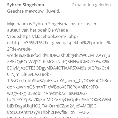
Sybren Singelsma
7 maanden geleden
Geachte mevrouw Kluveld,
Mijn naam is Sybren Singelsma, historicus, en
auteur van het boek De Wrede
Vrede.https://l.facebook.com/l.php?
u=https%3A%2F%2Fuitgeverijaspekt.nl%2Fproduct%
2Fde-wrede-
vrede%2F%3Ffbclid%3DIwZXh0bgNhZW0CMTAAYnJp
ZBExQjBCeWVJSGdFMGsxNldQSHNydGMGYXBwX2lk
EDIyMjAzOTE3ODgyMDA4OTIAAR5X4k9slofQRsxOc4
0_NJm_5lP6vBAXT8ob-
1j6sG7xTdbbSlwSZjo65szdYA_aem__CyOOy6bCCFBm
doNxwVrmQ&h=AT1cWBpoXETi8PoVMF6r9FO-
wIzgV-txgTs59dbH4Vhvtmk72HaKFsDF2-
hzYeFYCYpSa7IXjEmMDZv70yOyGpPxfS6h4OXiBaWM
bJErDsgaUIqHO2jFXnQrrhJCZpo2Aje94MCIJ5G-
8tqECsAntYDYyR1hph2Hvwfl&__tn__=-UK-