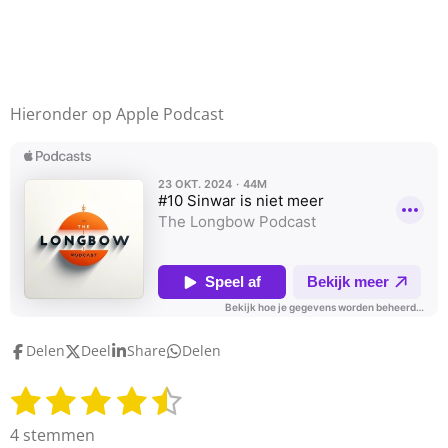
Hieronder op Apple Podcast
Delen
Deel
Share
Delen
1
2
3
4
5
S
R
t
a
s
s
s
s
s
4 stemmen
e
t