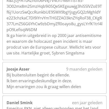
R&c[0]=AT0AZhof06FvxJ7V4ch7N6nTIST8S-
3O02mx8m2SmzHqb9i05QeSKEgxuwjg3hiS5lVZoE9T
f6j1UorzSwQccRunkbUE9SWX9bgYjsgyGQ2zMghldY
e223chzkaC7DI9iYrvYmTH0ZZAO3knZYqRoF38_CKgR
377LmZ56G6YhCw9zbDmyZfl0oayo8u_gysLYrfK1trl4l
pO9LefisqW6DM
Ik ga hierin uitgebreid in op 2000 jaar antisemitisme
en waarom de holocaust geen incident is maar
prodcut van de Europese cultuur. Wellicht iets voor
uw site. Hartelijke groet, Sybren Singelsma
Joosje Asser
9 maanden geleden
Bij buitensluiten begint de ellende.
Ik ben ervaringsdeskundige in deze.
Mijn ervaringen zou ik graag willen delen
Daniel Smink
een jaar geleden
Emeritus PKN, niet alleen verbonden met het land