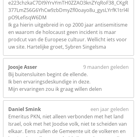
e223chzkaC7DI9iYrvYmTH0ZZAO3knZYqRoF38_CKgR
377LmZ56G6YhCw9zbDmyZfl0oayo8u_gysLYrfK1trl4l
pO9LefisqW6DM
Ik ga hierin uitgebreid in op 2000 jaar antisemitisme
en waarom de holocaust geen incident is maar
prodcut van de Europese cultuur. Wellicht iets voor
uw site. Hartelijke groet, Sybren Singelsma
Joosje Asser
9 maanden geleden
Bij buitensluiten begint de ellende.
Ik ben ervaringsdeskundige in deze.
Mijn ervaringen zou ik graag willen delen
Daniel Smink
een jaar geleden
Emeritus PKN, niet alleen verbonden met het land
Israel, ook met het Joodse volk, niet te scheiden van
elkaar. Eens zullen de Gemeente uit de volkeren en