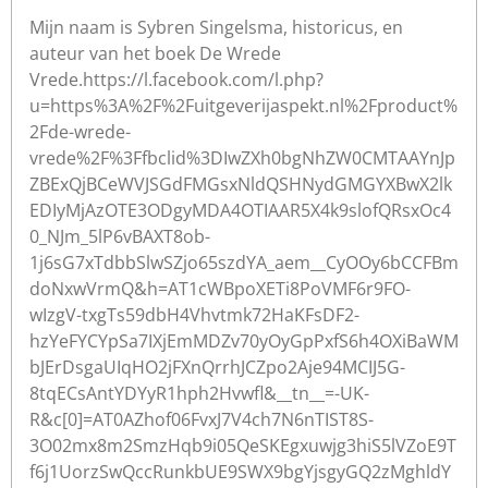
Mijn naam is Sybren Singelsma, historicus, en
auteur van het boek De Wrede
Vrede.https://l.facebook.com/l.php?
u=https%3A%2F%2Fuitgeverijaspekt.nl%2Fproduct%
2Fde-wrede-
vrede%2F%3Ffbclid%3DIwZXh0bgNhZW0CMTAAYnJp
ZBExQjBCeWVJSGdFMGsxNldQSHNydGMGYXBwX2lk
EDIyMjAzOTE3ODgyMDA4OTIAAR5X4k9slofQRsxOc4
0_NJm_5lP6vBAXT8ob-
1j6sG7xTdbbSlwSZjo65szdYA_aem__CyOOy6bCCFBm
doNxwVrmQ&h=AT1cWBpoXETi8PoVMF6r9FO-
wIzgV-txgTs59dbH4Vhvtmk72HaKFsDF2-
hzYeFYCYpSa7IXjEmMDZv70yOyGpPxfS6h4OXiBaWM
bJErDsgaUIqHO2jFXnQrrhJCZpo2Aje94MCIJ5G-
8tqECsAntYDYyR1hph2Hvwfl&__tn__=-UK-
R&c[0]=AT0AZhof06FvxJ7V4ch7N6nTIST8S-
3O02mx8m2SmzHqb9i05QeSKEgxuwjg3hiS5lVZoE9T
f6j1UorzSwQccRunkbUE9SWX9bgYjsgyGQ2zMghldY