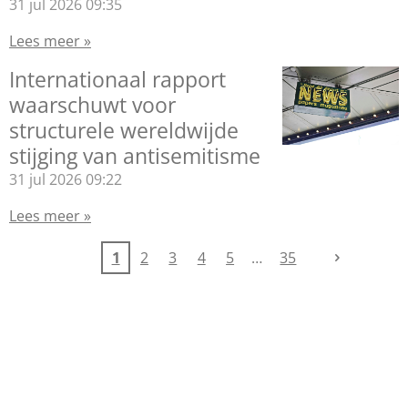
31 jul 2026
09:35
Lees meer »
Internationaal rapport
waarschuwt voor
structurele wereldwijde
stijging van antisemitisme
31 jul 2026
09:22
Lees meer »
1
2
3
4
5
35