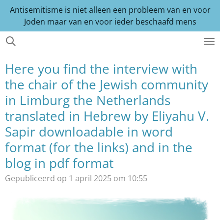
Antisemitisme is niet alleen een probleem van en voor
Ga
Joden maar van en voor ieder beschaafd mens
direct
naar
de
hoofdinhoud
Here you find the interview with
the chair of the Jewish community
in Limburg the Netherlands
translated in Hebrew by Eliyahu V.
Sapir downloadable in word
format (for the links) and in the
blog in pdf format
Gepubliceerd op 1 april 2025 om 10:55