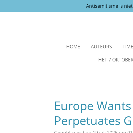
Antisemitisme is nie
Ga
direct
naar
de
hoofdinhoud
HOME
AUTEURS
TIME
HET 7 OKTOBER
Europe Wants
Perpetuates Gr
Gepubliceerd op 19 juli 2025 om 01