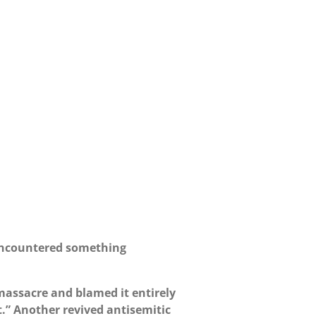
 encountered something
1 massacre and blamed it entirely
.” Another revived antisemitic