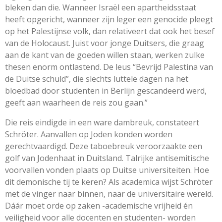
bleken dan die. Wanneer Israël een apartheidsstaat
heeft opgericht, wanneer zijn leger een genocide pleegt
op het Palestijnse volk, dan relativeert dat ook het besef
van de Holocaust. Juist voor jonge Duitsers, die graag
aan de kant van de goeden willen staan, werken zulke
thesen enorm ontlastend. De leus “Bevrijd Palestina van
de Duitse schuld”, die slechts luttele dagen na het
bloedbad door studenten in Berlijn gescandeerd werd,
geeft aan waarheen de reis zou gaan.”
Die reis eindigde in een ware dambreuk, constateert
Schröter. Aanvallen op Joden konden worden
gerechtvaardigd. Deze taboebreuk veroorzaakte een
golf van Jodenhaat in Duitsland. Talrijke antisemitische
voorvallen vonden plaats op Duitse universiteiten. Hoe
dit demonische tij te keren? Als academica wijst Schröter
met de vinger naar binnen, naar de universitaire wereld.
Dáár moet orde op zaken -academische vrijheid én
veiligheid voor alle docenten en studenten- worden