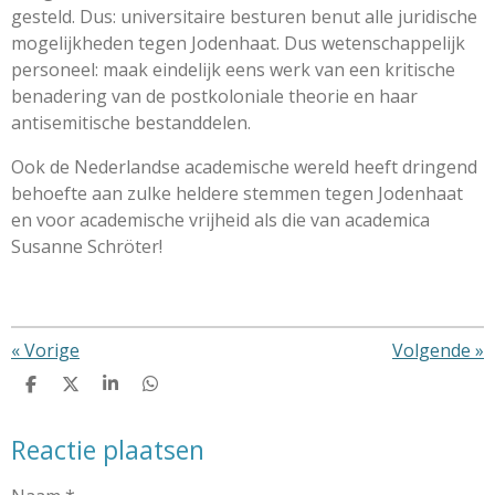
gesteld. Dus: universitaire besturen benut alle juridische
mogelijkheden tegen Jodenhaat. Dus wetenschappelijk
personeel: maak eindelijk eens werk van een kritische
benadering van de postkoloniale theorie en haar
antisemitische bestanddelen.
Ook de Nederlandse academische wereld heeft dringend
behoefte aan zulke heldere stemmen tegen Jodenhaat
en voor academische vrijheid als die van academica
Susanne Schröter!
«
Vorige
Volgende
»
D
D
S
D
e
e
h
e
l
e
a
l
Reactie plaatsen
e
l
r
e
n
e
n