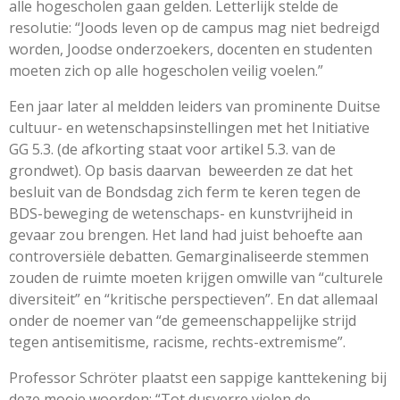
alle hogescholen gaan gelden. Letterlijk stelde de
resolutie: “Joods leven op de campus mag niet bedreigd
worden, Joodse onderzoekers, docenten en studenten
moeten zich op alle hogescholen veilig voelen.”
Een jaar later al meldden leiders van prominente Duitse
cultuur- en wetenschapsinstellingen met het Initiative
GG 5.3. (de afkorting staat voor artikel 5.3. van de
grondwet). Op basis daarvan
beweerden ze dat het
besluit van de Bondsdag zich ferm te keren tegen de
BDS-beweging de wetenschaps- en kunstvrijheid in
gevaar zou brengen. Het land had juist behoefte aan
controversiële debatten. Gemarginaliseerde stemmen
zouden de ruimte moeten krijgen omwille van “culturele
diversiteit” en “kritische perspectieven”. En dat allemaal
onder de noemer van “de gemeenschappelijke strijd
tegen antisemitisme, racisme, rechts-extremisme”.
Professor Schröter plaatst een sappige kanttekening bij
deze mooie woorden: “Tot dusverre vielen de