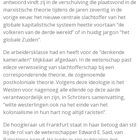
antwoord vindt zij in de verschuiving die plaatsvond in de
marxistische theorie tijdens de jaren zeventig in de
vorige eeuw: het nieuwe centrale slachtoffer van het
globale kapitalistische systeem heette voortaan “de
volkeren van de derde wereld” of in huidig jargon “het
globale Zuiden”.
De arbeidersklasse had en heeft voor de “denkende
kameraden” blijkbaar afgedaan. In de wetenschap past
edeze verwisseling van slachtofferschap bij een
corresponderende theorie, de zogenoemde
postkoloniale theorie. Volgens deze ideologie is het
Westen voor nagenoeg alle ellende op deze aarde
verantwoordelijk en zijn, in Schröters samenvatting,
“witte westerlingen ook na het einde van het
kolonialisme in hun hart nog altijd racisten”.
De hoogleraar uit Frankfurt staat in haar betoog dan stil
bij de rol van de wetenschapper Edward E. Said, van
Palestijnse komaf. Hij legde in zijn publicaties het