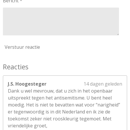
Bericht *
r
r
e
n
Verstuur reactie
Reacties
J.S. Hoogesteger
14 dagen geleden
Dank u wel mevrouw, dat u zich in het openbaar
uitspreekt tegen het antisemitisme. U bent heel
moedig. Het is niet te bevatten wat voor “narigheid”
er tegenwoordig is in dit Nederland en ik zie de
toekomst zeker niet rooskleurig tegemoet. Met
vriendelijke groet,