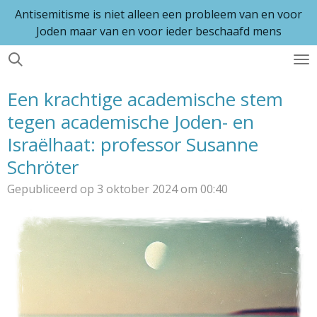
Antisemitisme is niet alleen een probleem van en voor
Ga
Joden maar van en voor ieder beschaafd mens
direct
naar
de
hoofdinhoud
Een krachtige academische stem
tegen academische Joden- en
Israëlhaat: professor Susanne
Schröter
Gepubliceerd op 3 oktober 2024 om 00:40