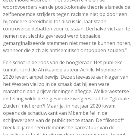
woordvoerders van de postkoloniale theorie alsmede de
zelfbenoemde strijders tegen racisme niet op door een
bijzondere bereidheid tot discussie, laat staan
controverse debatten voor te staan. Derhalve viel aan te
nemen dat slechts gevreesd werd bepaalde
gemarginaliseerde stemmen niet meer te kunnen horen,
wanneer die zich als antisemitisch ontpoppen zouden.”
Een schot in de roos van de hoogleraar. Het publieke
tumult rond de Afrikaanse auteur Achille Mbembe in
2020 levert ampel bewijs. Deze steevaste aanklager van
het Westen viel zo in de smaak dat hij een ware
marathon aan prijsverleningen aflegde. Welke westerse
instelling wilde deze gevierde kwelgeest uit het “globale
Zuiden” niet eren?! Maar ja, in het jaar 2020 kwam
opeens de schaduwkant van Mbembe fel in de
schijnwerpers van de publiciteit te staan. De “filosoof”
bleek al jaren “een demonische karikatuur van de
Israëlische staat” in zijn werken te propageren, tekent