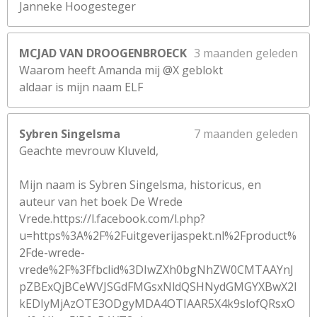
Janneke Hoogesteger
MCJAD VAN DROOGENBROECK
3 maanden geleden
Waarom heeft Amanda mij @X geblokt
aldaar is mijn naam ELF
Sybren Singelsma
7 maanden geleden
Geachte mevrouw Kluveld,
Mijn naam is Sybren Singelsma, historicus, en
auteur van het boek De Wrede
Vrede.https://l.facebook.com/l.php?
u=https%3A%2F%2Fuitgeverijaspekt.nl%2Fproduct%
2Fde-wrede-
vrede%2F%3Ffbclid%3DIwZXh0bgNhZW0CMTAAYnJ
pZBExQjBCeWVJSGdFMGsxNldQSHNydGMGYXBwX2l
kEDIyMjAzOTE3ODgyMDA4OTIAAR5X4k9slofQRsxO