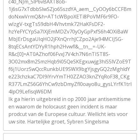
c40_NJm_5lP6vBAXT8ob-
1j6sG7xTdbbSlwSZjo65szdYA_aem__CyOOy6bCCFBm
doNxwVrmQ&h=AT1cWBpoXETi8PoVMF6r9FO-
wIzgV-txgTs59dbH4Vhvtmk72HaKFsDF2-
hzYeFYCYpSa7IXjEmMDZv70yOyGpPxfS6h4OXiBaW
MbJErDsgaUIqHO2jFXnQrrhJCZpo2Aje94MCIJ5G-
8tqECsAntYDYyR1hph2Hvwfl&__tn__=-UK-
R&c[0]=AT0AZhof06FvxJ7V4ch7N6nTIST8S-
3O02mx8m2SmzHqb9i05QeSKEgxuwjg3hiS5lVZoE9T
f6j1UorzSwQccRunkbUE9SWX9bgYjsgyGQ2zMghldY
e223chzkaC7DI9iYrvYmTH0ZZAO3knZYqRoF38_CKg
R377LmZ56G6YhCw9zbDmyZfl0oayo8u_gysLYrfK1trl
4lpO9LefisqW6DM
Ik ga hierin uitgebreid in op 2000 jaar antisemitisme
en waarom de holocaust geen incident is maar
prodcut van de Europese cultuur. Wellicht iets voor
uw site. Hartelijke groet, Sybren Singelsma