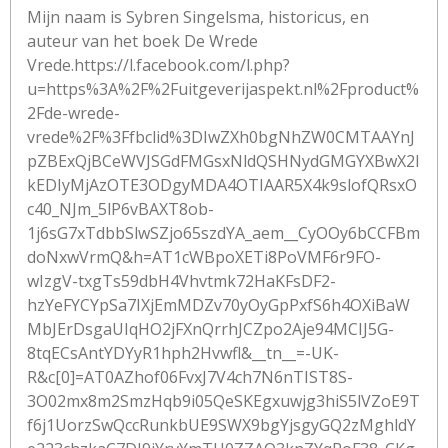
Mijn naam is Sybren Singelsma, historicus, en
auteur van het boek De Wrede
Vrede.https://l.facebook.com/l.php?
u=https%3A%2F%2Fuitgeverijaspekt.nl%2Fproduct%
2Fde-wrede-
vrede%2F%3Ffbclid%3DIwZXh0bgNhZW0CMTAAYnJ
pZBExQjBCeWVJSGdFMGsxNldQSHNydGMGYXBwX2l
kEDIyMjAzOTE3ODgyMDA4OTIAAR5X4k9slofQRsxO
c40_NJm_5lP6vBAXT8ob-
1j6sG7xTdbbSlwSZjo65szdYA_aem__CyOOy6bCCFBm
doNxwVrmQ&h=AT1cWBpoXETi8PoVMF6r9FO-
wIzgV-txgTs59dbH4Vhvtmk72HaKFsDF2-
hzYeFYCYpSa7IXjEmMDZv70yOyGpPxfS6h4OXiBaW
MbJErDsgaUIqHO2jFXnQrrhJCZpo2Aje94MCIJ5G-
8tqECsAntYDYyR1hph2Hvwfl&__tn__=-UK-
R&c[0]=AT0AZhof06FvxJ7V4ch7N6nTIST8S-
3O02mx8m2SmzHqb9i05QeSKEgxuwjg3hiS5lVZoE9T
f6j1UorzSwQccRunkbUE9SWX9bgYjsgyGQ2zMghldY