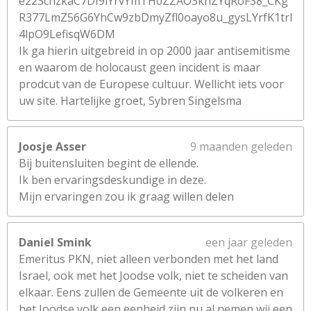
e223chzkaC7DI9iYrvYmTH0ZZAO3knZYqRoF38_CKg
R377LmZ56G6YhCw9zbDmyZfl0oayo8u_gysLYrfK1trl
4lpO9LefisqW6DM
Ik ga hierin uitgebreid in op 2000 jaar antisemitisme
en waarom de holocaust geen incident is maar
prodcut van de Europese cultuur. Wellicht iets voor
uw site. Hartelijke groet, Sybren Singelsma
Joosje Asser
9 maanden geleden
Bij buitensluiten begint de ellende.
Ik ben ervaringsdeskundige in deze.
Mijn ervaringen zou ik graag willen delen
Daniel Smink
een jaar geleden
Emeritus PKN, niet alleen verbonden met het land
Israel, ook met het Joodse volk, niet te scheiden van
elkaar. Eens zullen de Gemeente uit de volkeren en
het Joodse volk een eenheid zijn,nu al nemen wij een