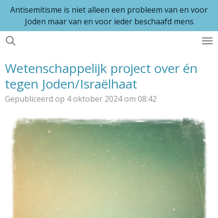
Antisemitisme is niet alleen een probleem van en voor
Ga
Joden maar van en voor ieder beschaafd mens
direct
naar
de
hoofdinhoud
Wetenschappelijk project over én
tegen Joden/Israëlhaat
Gepubliceerd op 4 oktober 2024 om 08:42