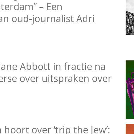
terdam” – Een
n oud-journalist Adri
ane Abbott in fractie na
rse over uitspraken over
oort over ‘trip the Jew’: