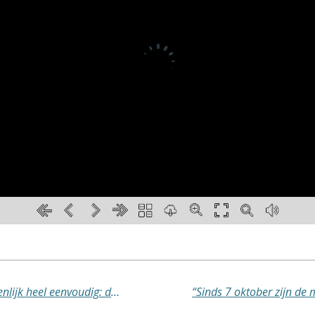
“Mijn grootste wens voor 2026 is eigenlijk heel eenvoudig: dat Joodse jongeren in Nederland weer een normaal studentenleven kunnen leiden, met zichtbaarheid, trots en veiligheid” – in gesprek met Elad Zigler, initiatiefnemer StandWithUs Nederland