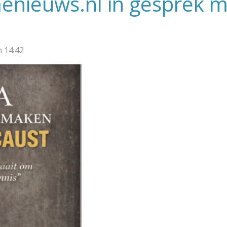
menieuws.nl in gesprek 
m 14:42