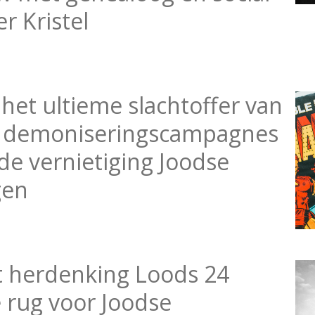
r Kristel
 het ultieme slachtoffer van
– demoniseringscampagnes
 vernietiging Joodse
gen
 herdenking Loods 24
e rug voor Joodse