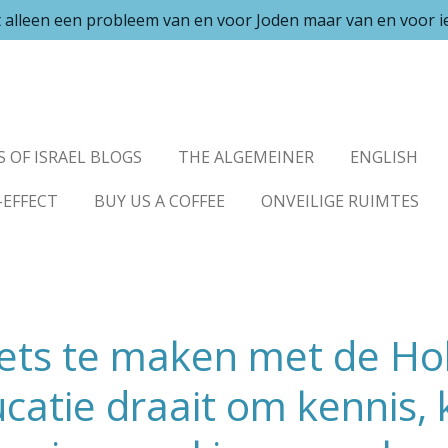
et alleen een probleem van en voor Joden maar van en voor 
S OF ISRAEL BLOGS
THE ALGEMEINER
ENGLISH
-EFFECT
BUY US A COFFEE
ONVEILIGE RUIMTES
iets te maken met de Ho
atie draait om kennis, k