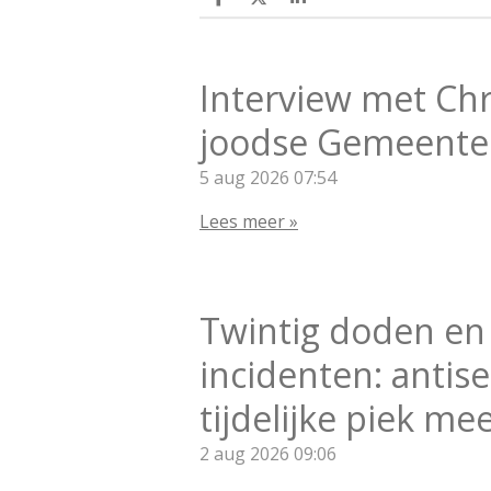
D
D
S
e
e
h
l
e
a
e
l
r
n
e
Interview met Chr
joodse Gemeente
5 aug 2026
07:54
Lees meer »
Twintig doden en
incidenten: antis
tijdelijke piek me
2 aug 2026
09:06