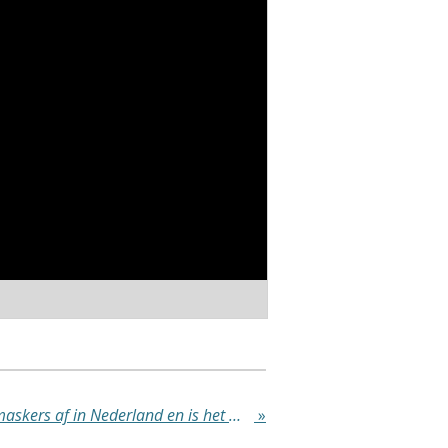
“Sinds 7 oktober zijn de maskers af in Nederland en is het monster Jodenhaat onbeschrijfelijk groot aanwezig”
»