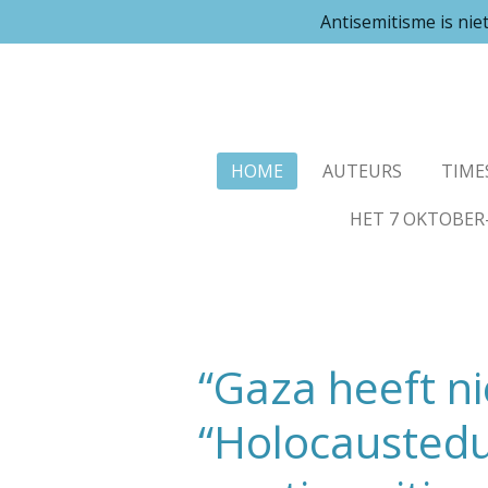
Antisemitisme is ni
Ga
direct
naar
de
hoofdinhoud
HOME
AUTEURS
TIME
HET 7 OKTOBER
“Gaza heeft n
“Holocausteduc