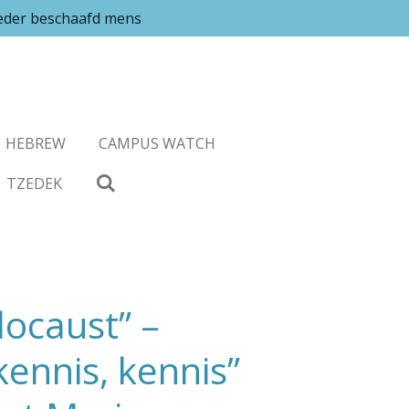
ieder beschaafd mens
HEBREW
CAMPUS WATCH
TZEDEK
locaust” –
ennis, kennis”