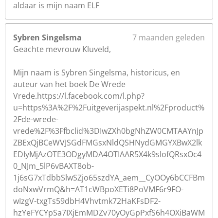
aldaar is mijn naam ELF
Sybren Singelsma
7 maanden geleden
Geachte mevrouw Kluveld,
Mijn naam is Sybren Singelsma, historicus, en
auteur van het boek De Wrede
Vrede.https://l.facebook.com/l.php?
u=https%3A%2F%2Fuitgeverijaspekt.nl%2Fproduct%
2Fde-wrede-
vrede%2F%3Ffbclid%3DIwZXh0bgNhZW0CMTAAYnJp
ZBExQjBCeWVJSGdFMGsxNldQSHNydGMGYXBwX2lk
EDIyMjAzOTE3ODgyMDA4OTIAAR5X4k9slofQRsxOc4
0_NJm_5lP6vBAXT8ob-
1j6sG7xTdbbSlwSZjo65szdYA_aem__CyOOy6bCCFBm
doNxwVrmQ&h=AT1cWBpoXETi8PoVMF6r9FO-
wIzgV-txgTs59dbH4Vhvtmk72HaKFsDF2-
hzYeFYCYpSa7IXjEmMDZv70yOyGpPxfS6h4OXiBaWM