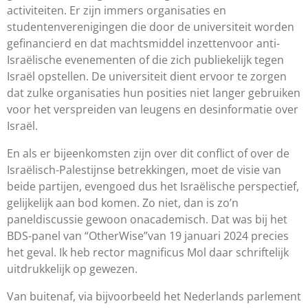
activiteiten.
Er zijn immers organisaties en
student
en
verenigingen
die door de universiteit worden
gefinancierd en
dat machtsmiddel
inzetten
voor anti-
Isra
ë
lische
evenementen of die zich
publiekelijk tegen
Isra
ë
l opstellen.
De universiteit
dient ervoor te zorgen
dat
zulke organisaties hun posities niet langer gebruiken
voor het verspreiden van leugens
en desinformatie over
Isra
ë
l.
En als er bijeenkomst
en zijn over dit conflict
of over
de
Isra
ë
lisch-Palestijnse betrekkingen, moet de visie
van
beide partijen
, evengoed dus het Isra
ë
lische perspectief,
gelijkelijk aan bod komen.
Zo niet, dan is zo
’
n
paneldiscussie gewoon
onacademisch
.
Dat was bij het
BDS-
panel van “
Other
W
ise
”
van 19 januari 2024
precies
het geval. Ik heb rector magnificus Mol daar schriftelijk
uitdrukkelijk op gewezen.
Van buitenaf
, via bijvoorbeeld het Nederlands parlement