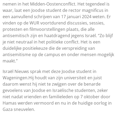
nemen in het Midden-Oostenconflict.
Het tegendeel is
waar, laat een Joodse student de rector magnificus in
een aanvullend schrijven
van 17 januari 2024
weten.
Er
vinden op de WUR voortdurend
discussies, sessies,
protesten en film
voorstellingen plaats, die alle
anti
semitisch zijn en haatdragend jegens Isra
ë
l.
“Zo blijf
je niet neutraal in het politieke conflict. Het is een
duidelijke positiekeuze
die de verspreiding van
antisemitisme
op de campus en onder mensen mogelijk
maakt.”
Isra
ë
l Nieuws sprak met deze Joodse student in
Wageningen
.
Hij houdt van zijn universiteit en juist
daarom wenst hij niet te zwijgen
over de benarde
gevoelens van Joodse en Isra
ë
lische studenten,
zeker
niet nadat vrienden en familieleden op 7 oktober door
Hamas werden vermoord
en nu in de huidige oorlog in
Gaza sneuvelen.