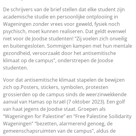
De schrijvers van de brief
stellen dat elke student zijn
academische studie en
persoonlijke
ontplooiing in
Wageningen
zonder vrees voor geweld, fysiek noch
psychisch,
moet kunnen
realiseren.
Dat geldt evenwel
niet voor de Joodse studenten
! “Zij voelen zich onveilig
en buitengesloten.
Sommigen kampen met
hun mentale
gezondhei
d
, veroorzaakt door het antisemitische
klimaat op de campus”,
onderstrepen de Joodse
studenten.
Voor dat antisemitische klimaat stapelen de bewijzen
zich op.
Posters, stickers,
symbolen, protesten
grossierden op de c
ampus sinds de weerzinwekkende
aanval
van Hamas op Isra
ë
l (7 oktober 2023)
. Een golf
van haat jegens de Joodse staat.
Groepen als
“Wageningen
for
Palestine
”
en “Free
Palestine
Soilidarity
Wageningen”
“bezetten, alarmerend genoeg, de
gemeenschapsruimten van de campus”, aldus de