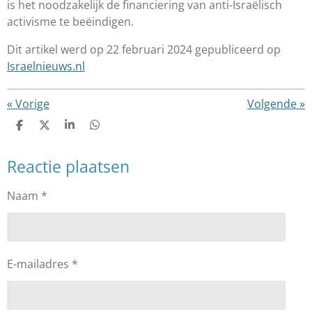
is
het noodzakelijk de financiering van anti-Isra
ë
lisc
h
activisme
te be
ë
indigen.
Dit artikel werd op 22 februari 2024 gepubliceerd op
Israelnieuws.nl
«
Vorige
Volgende
»
D
D
S
D
e
e
h
e
l
e
a
l
Reactie plaatsen
e
l
r
e
n
e
n
Naam *
E-mailadres *