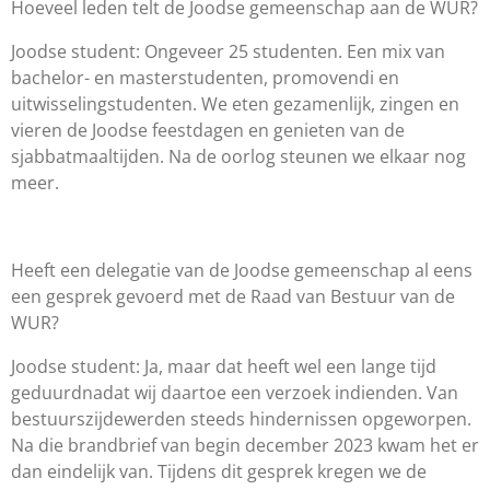
Hoeveel leden telt de Joodse gemeenschap
aan de WUR?
Joodse student:
Ongeveer 25 studenten
. Een mix van
bachelor
-
en masterstudenten, promovendi en
uitwisselingstudenten
. We eten gezamenlijk, zingen en
vieren de Joodse
feestdagen en
genieten van
de
s
j
abbatmaaltijden
.
Na de oorlog steunen we elkaar
nog
meer.
Heeft een delegatie van de Joodse gemeenschap al eens
een gesprek gevoerd met de
R
aad van
B
estuur van de
WUR?
Joodse student:
Ja, maar dat heeft wel een lange tijd
geduurd
nadat wij daartoe een verzoek indienden.
Van
bestuurszijde
werden steeds hindernissen opgeworpen
.
Na die brandbrief van begin december 2023 kwam het er
dan eindelijk van.
Tijdens dit gesprek
kregen we de