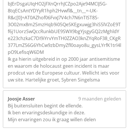
bJErDsgaUIqHO2jFXnQrrhJCZpo2Aje94MCIJ5G-
8tqECsAntYDYyR1hph2Hvwfl&__tn__=-UK-
R&c[0]=AT0AZhof06FvxJ7V4ch7N6nTIST8S-
3O02mx8m2SmzHqb9i05QeSKEgxuwjg3hiS5lVZoE9T
f6j1UorzSwQccRunkbUE9SWX9bgYjsgyGQ2zMghldY
e223chzkaC7DI9iYrvYmTH0ZZAO3knZYqRoF38_CKgR
377LmZ56G6YhCw9zbDmyZfl0oayo8u_gysLYrfK1trl4l
pO9LefisqW6DM
Ik ga hierin uitgebreid in op 2000 jaar antisemitisme
en waarom de holocaust geen incident is maar
prodcut van de Europese cultuur. Wellicht iets voor
uw site. Hartelijke groet, Sybren Singelsma
Joosje Asser
9 maanden geleden
Bij buitensluiten begint de ellende.
Ik ben ervaringsdeskundige in deze.
Mijn ervaringen zou ik graag willen delen