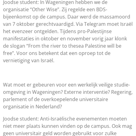
Joodse student:
In Wageningen hebben we de
organisatie “
Other
Wise
”.
Zij regelde een BDS-
bijeenkomst op de campus.
Daar werd
de massamoord
van 7 oktober gerechtvaardigd.
Via Telegram
moet Isra
ë
l
het evenzeer ontgelden. Tijdens pro-Palestijnse
manifestaties in oktober en november vorig jaar klonk
de slogan “
From
the
river
to
the
sea
Palestine
will
be
free”. Voor ons betekent dat een oproep tot de
vernietiging van Isra
ë
l.
Wat moet er gebeuren voor een werkelijk veilig
e
studie-
omgeving in Wageningen? Externe interventie?
Regering,
parlement of
de overkoepelende universitaire
organisatie in Nederland?
Joodse student:
Anti-Isra
ë
lische evenementen moeten
niet meer plaats kunnen vinden
op de campus. Ook mag
geen universitair geld
worden gebruikt voor zulke