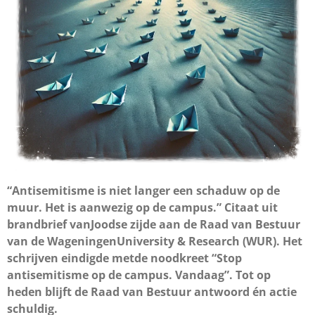
“Antisemitisme is niet langer een schaduw op de
muur. Het is aanwezig op de campus.”
Citaat uit
brandbrief
van
Joodse zijde
aan de
R
aad van
B
estuur
van de Wageningen
University & Research (WUR).
Het
schrijven eindigde met
de
noodkreet
“
Stop
antisemitisme op de campus
. Vandaag
”.
Tot op
heden blijft
de Ra
ad van
B
estuur antwoord
é
n actie
schuldig.