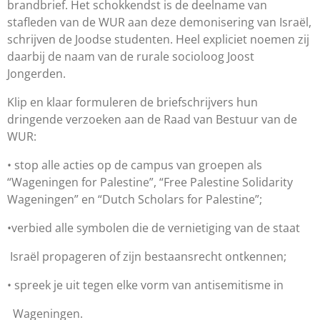
brandbrief.
Het schokkendst
is de deelname van
stafleden van de WUR aan deze
demonisering van Isra
ë
l,
schrijven de Joodse studenten.
Heel expliciet noemen zij
daarbij de naam van
de rurale socioloog
Joost
Jongerden
.
Klip en klaar formuleren de briefschrijvers hun
dringende verzoeken aan de
R
aad van
B
estuur van de
WUR:
•
stop alle
acties op de campus van groepen als
“Wageningen
for
Palestine
”, “Free
Palestine
Solidarity
Wageningen” en “Dutch
Scholars
for
Palestine
”
;
•
verbied alle symbolen die de vernietiging van de staat
Isra
ë
l
p
ropageren
of
zijn
bestaansrecht ontkennen;
•
spreek
je uit tegen elke vorm van antisemitisme in
Wageningen.