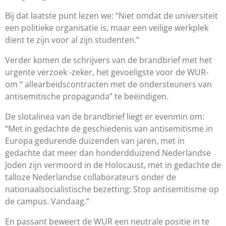
Bij d
at laatste punt
lezen we
:
“
N
iet omdat de universiteit
een politieke organisatie is
, maar een veilige werkplek
dient te zijn voor al zijn studenten.
”
Verder komen de schrijvers van de brandbrief met het
urgente verzoek
-zeker, het gevoeligste voor de WUR-
om
“
alle
arbeidscontracten met de ondersteuners van
antisemitische propaganda
”
te be
ë
indigen
.
De slotalinea van de brandbrief liegt er evenmin om:
“
Met in gedachte de geschiedenis
van antisemitisme in
Europa gedurende duizenden van jaren, met in
gedachte
dat meer dan honderdduizend Nederlandse
Joden zijn vermoord in de Holocaust
, met in gedachte de
talloze Nederlandse collaborateurs onder de
nationaalsocialistische bezettin
g: Stop antisemitisme op
de campus. Vandaag.”
En passant beweert de WUR
een neutrale positie in te