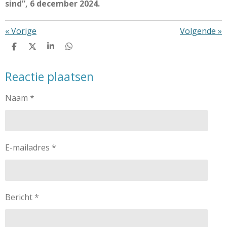
sind”, 6 december 2024.
«
Vorige
Volgende
»
D
D
S
D
e
e
h
e
l
e
a
l
Reactie plaatsen
e
l
r
e
n
e
n
Naam *
E-mailadres *
Bericht *