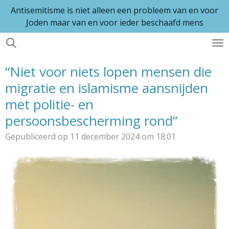
Antisemitisme is niet alleen een probleem van en voor
Ga
Joden maar van en voor ieder beschaafd mens
direct
naar
de
hoofdinhoud
“Niet voor niets lopen mensen die
migratie en islamisme aansnijden
met politie- en
persoonsbescherming rond”
Gepubliceerd op 11 december 2024 om 18:01