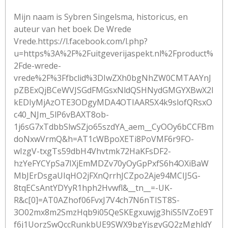
Mijn naam is Sybren Singelsma, historicus, en
auteur van het boek De Wrede
Vrede.https://l.facebook.com/l.php?
u=https%3A%2F%2Fuitgeverijaspekt.nl%2Fproduct%
2Fde-wrede-
vrede%2F%3Ffbclid%3DIwZXh0bgNhZW0CMTAAYnJ
pZBExQjBCeWVJSGdFMGsxNldQSHNydGMGYXBwX2l
kEDIyMjAzOTE3ODgyMDA4OTIAAR5X4k9slofQRsxO
c40_NJm_5lP6vBAXT8ob-
1j6sG7xTdbbSlwSZjo65szdYA_aem__CyOOy6bCCFBm
doNxwVrmQ&h=AT1cWBpoXETi8PoVMF6r9FO-
wIzgV-txgTs59dbH4Vhvtmk72HaKFsDF2-
hzYeFYCYpSa7IXjEmMDZv70yOyGpPxfS6h4OXiBaW
MbJErDsgaUIqHO2jFXnQrrhJCZpo2Aje94MCIJ5G-
8tqECsAntYDYyR1hph2Hvwfl&__tn__=-UK-
R&c[0]=AT0AZhof06FvxJ7V4ch7N6nTIST8S-
3O02mx8m2SmzHqb9i05QeSKEgxuwjg3hiS5lVZoE9T
f6j1UorzSwQccRunkbUE9SWX9bgYjsgyGQ2zMghldY