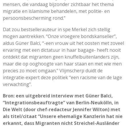
mensen, die vandaag bijzonder zichtbaar het thema
migratie en islamisme behandelen, met politie- en
persoonsbescherming rond.”
Dat zou bestsellerauteur in spe Merkel zich stellig
mogen aantrekken. “Onze vroegere bondskanselier”,
aldus Güner Balci, “-een vrouw uit het oosten met zoveel
ervaring met een dictatuur in haar bagage- heeft nooit
ontdekt dat migranten geen knuffelbuitenlanders zijn,
maar die op ooghoogte van haar staan en met wie men
precies zo moet omgaan.” Vlijmscherp duidt de
integratie-expert deze politiek “een racisme van de lage
verwachting”.
Bron: een uitgebreid interview met G
ü
ner Balci,
“Integrationsbeauftragte” van Berlin-Neuk
ö
lln, in
Die Welt (door chef-redacteur Jennifer Wilton) met
als titel/citaat “Unsere ehemalige Kanzlerin hat nie
erkannt, dass Migranten nicht Streichel-Ausl
ä
nder