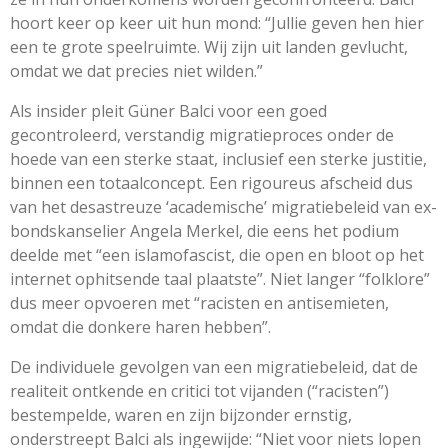
hoort keer op keer uit hun mond: “Jullie geven hen hier
een te grote speelruimte. Wij zijn uit landen gevlucht,
omdat we dat precies niet wilden.”
Als insider pleit Güner Balci voor een goed
gecontroleerd, verstandig migratieproces onder de
hoede van een sterke staat, inclusief een sterke justitie,
binnen een totaalconcept. Een rigoureus afscheid dus
van het desastreuze ‘academische’ migratiebeleid van ex-
bondskanselier Angela Merkel, die eens het podium
deelde met “een islamofascist, die open en bloot op het
internet ophitsende taal plaatste”. Niet langer “folklore”
dus meer opvoeren met “racisten en antisemieten,
omdat die donkere haren hebben”.
De individuele gevolgen van een migratiebeleid, dat de
realiteit ontkende en critici tot vijanden (“racisten”)
bestempelde, waren en zijn bijzonder ernstig,
onderstreept Balci als ingewijde: “Niet voor niets lopen