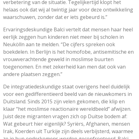
verbetering van de situatie. Tegelijkertijd klopt het
helaas ook dat wij al twintig jaar voor deze ontwikkeling
waarschuwen, zonder dat er iets gebeurd is.”
Ervaringsdeskundige Balci vertelt dat mensen haar heel
eerlijk zeggen hun kinderen niet meer bij scholen in
Neukölln aan te melden. “De cijfers spreken ook
boekdelen. In Berlijn is het homofobe, antisemitische en
vrouwverachtende geweld in moslimse buurten
toegenomen. En met zekerheid kan men dat ook van
andere plaatsen zeggen.”
De integratiedeskundige staat overigens heel duidelijk
voor een gedifferentieerd beeld van de nieuwkomers in
Duitsland. Sinds 2015 zijn velen gekomen, die klip en
klaar “het moslimse reactionaire wereldbeeld” afwijzen.
Juist deze migranten vragen zich op Duitse bodem af:
Wat gebeurt hier eigenlijk? Syriërs, Afghanen, mensen
Irak, Koerden uit Turkije zijn deels verbijsterd, waarmee
ze in hun onderkomens worden geconfronteerd. Balci