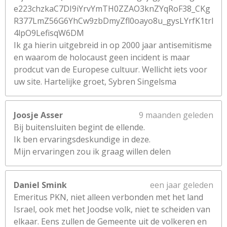
e223chzkaC7DI9iYrvYmTH0ZZAO3knZYqRoF38_CKg
R377LmZ56G6YhCw9zbDmyZfl0oayo8u_gysLYrfK1trl
4lpO9LefisqW6DM
Ik ga hierin uitgebreid in op 2000 jaar antisemitisme
en waarom de holocaust geen incident is maar
prodcut van de Europese cultuur. Wellicht iets voor
uw site. Hartelijke groet, Sybren Singelsma
Joosje Asser
9 maanden geleden
Bij buitensluiten begint de ellende.
Ik ben ervaringsdeskundige in deze.
Mijn ervaringen zou ik graag willen delen
Daniel Smink
een jaar geleden
Emeritus PKN, niet alleen verbonden met het land
Israel, ook met het Joodse volk, niet te scheiden van
elkaar. Eens zullen de Gemeente uit de volkeren en