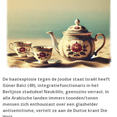
De haatexplosie tegen de Joodse staat Isra
ë
l heeft
G
ü
ner Balci (49), integratiefunctionaris in het
Berlijnse stadsdeel Neuk
ö
lln, geenszins verrast. In
alle Arabische landen immers toonden/tonen
mensen zich enthousiast over een glashelder
antisemitisme, vertelt ze aan de Duitse krant Die
Welt.