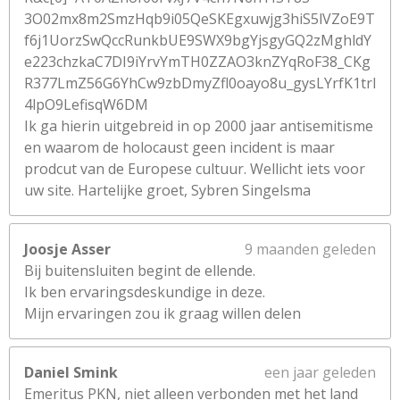
3O02mx8m2SmzHqb9i05QeSKEgxuwjg3hiS5lVZoE9T
f6j1UorzSwQccRunkbUE9SWX9bgYjsgyGQ2zMghldY
e223chzkaC7DI9iYrvYmTH0ZZAO3knZYqRoF38_CKg
R377LmZ56G6YhCw9zbDmyZfl0oayo8u_gysLYrfK1trl
4lpO9LefisqW6DM
Ik ga hierin uitgebreid in op 2000 jaar antisemitisme
en waarom de holocaust geen incident is maar
prodcut van de Europese cultuur. Wellicht iets voor
uw site. Hartelijke groet, Sybren Singelsma
Joosje Asser
9 maanden geleden
Bij buitensluiten begint de ellende.
Ik ben ervaringsdeskundige in deze.
Mijn ervaringen zou ik graag willen delen
Daniel Smink
een jaar geleden
Emeritus PKN, niet alleen verbonden met het land