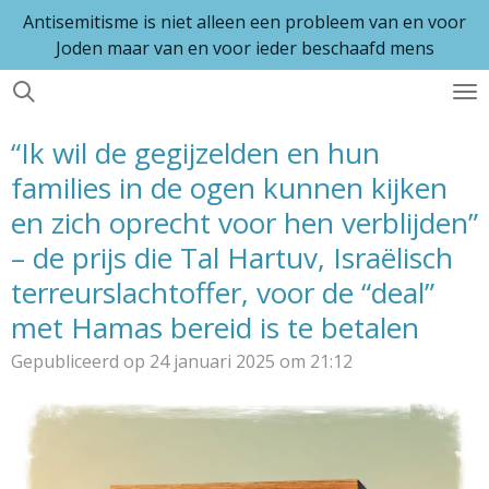
Antisemitisme is niet alleen een probleem van en voor
Ga
Joden maar van en voor ieder beschaafd mens
direct
naar
de
hoofdinhoud
“Ik wil de gegijzelden en hun
families in de ogen kunnen kijken
en zich oprecht voor hen verblijden”
– de prijs die Tal Hartuv, Israëlisch
terreurslachtoffer, voor de “deal”
met Hamas bereid is te betalen
Gepubliceerd op 24 januari 2025 om 21:12