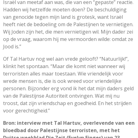
Israël van meetaf aan was, die van een “gepaste” reactie.
Hadden wij hetzelfde moeten doen? De beschuldiging
van genocide tegen mijn land is grotesk, want Israël
heeft niet de bedoeling om de Palestijnen te vernietigen.
Wij Joden zijn het, die men vernietigen wil. Mijn dader zei
op de vraag, waarom hij me vermoorden wilde: omdat ze
Jood is.”
Of Tal Hartuv nog wel aan vrede gelooft? “Natuurlijk!”,
klinkt het spontaan. “Maar die komt niet wanneer wij
terroristen alles maar toestaan. Wie vriendelijk voor
wrede mensen is, die is ook wreed voor vriendelijke
personen. Bijzonder erg vond ik het dat mijn daders geld
van de Palestijnse Autoriteit ontvingen. Wat mij nu
troost, dat zijn vriendschap en goedheid. En het strijden
voor gerechtigheid.”
Bron: interview met Tal Hartuv, overlevende van een
bloedbad door Palestijnse terroristen, met het
Duitse weekblad Die Zeit (Evelyn Finger) van 23