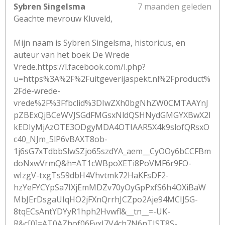
Sybren Singelsma
7 maanden geleden
Geachte mevrouw Kluveld,
Mijn naam is Sybren Singelsma, historicus, en
auteur van het boek De Wrede
Vrede.https://l.facebook.com/l.php?
u=https%3A%2F%2Fuitgeverijaspekt.nl%2Fproduct%
2Fde-wrede-
vrede%2F%3Ffbclid%3DIwZXh0bgNhZW0CMTAAYnJ
pZBExQjBCeWVJSGdFMGsxNldQSHNydGMGYXBwX2l
kEDIyMjAzOTE3ODgyMDA4OTIAAR5X4k9slofQRsxO
c40_NJm_5lP6vBAXT8ob-
1j6sG7xTdbbSlwSZjo65szdYA_aem__CyOOy6bCCFBm
doNxwVrmQ&h=AT1cWBpoXETi8PoVMF6r9FO-
wIzgV-txgTs59dbH4Vhvtmk72HaKFsDF2-
hzYeFYCYpSa7IXjEmMDZv70yOyGpPxfS6h4OXiBaW
MbJErDsgaUIqHO2jFXnQrrhJCZpo2Aje94MCIJ5G-
8tqECsAntYDYyR1hph2Hvwfl&__tn__=-UK-
R&c[0]=AT0AZhof06FvxJ7V4ch7N6nTIST8S-