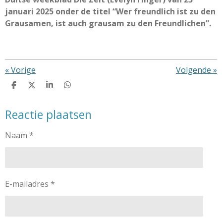
januari 2025 onder de titel “Wer freundlich ist zu den
Grausamen, ist auch grausam zu den Freundlichen”.
«
Vorige
Volgende
»
D
D
S
D
e
e
h
e
l
e
a
l
Reactie plaatsen
e
l
r
e
n
e
n
Naam *
E-mailadres *