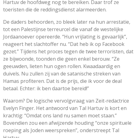
Hartuv de hoofdweg nog te bereiken. Daar trof ze
toeristen die de reddingsdienst alarmeerden.
De daders behoorden, zo bleek later na hun arrestatie,
tot een Palestijnse terreurcel die vanaf de westelijke
Jordaanoever opereerde. “Hun vrijlating is gevaarlijk”,
reageert het slachtoffer nu. “Dat heb ik op Facebook
gezet.” Tijdens het proces tegen de twee terroristen, dat
ze bijwoonde, toonden die geen enkel berouw. “Ze
geeuwden, lieten hun ogen rollen. Kwaadaardig en
duivels. Nu zullen zij van de satanische streken van
Hamas profiteren. Dat is de prijs, die ik voor de deal
betaal. Echter: ik ben daartoe bereid!”
Waarom? De logische vervolgvraag van Zeit-redactrice
Evelyn Finger. Het antwoord van Tal Hartuv is kort en
krachtig: “Omdat ons land nu samen moet staan.”
Bovendien zou een afwijzende houding “onze spirituele
roeping als Joden weerspreken”, onderstreept Tal
Hartuv.