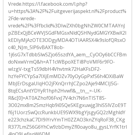
Vrede.https://l.facebook.com/l.php?
u=https%3A%2F%2Fuitgeverijaspekt.nl%2Fproduct%
2Fde-wrede-
vrede%2F%3Ffbclid%3DIwZXh0bgNhZW0CMTAAYnJ
pZBExQjBCeWVJSGdFMGsxNldQSHNydGMGYXBwX2l
kEDIyMjAzOTE3ODgyMDA4OTIAAR5X4k9slofQRsxO
c40_NJm_5lP6vBAXT8ob-
1j6sG7xTdbbSlwSZjo65szdYA_aem__CyOOy6bCCFBm
doNxwVrmQ&h=AT1cWBpoXETi8PoVMF6r9FO-
wIzgV-txgTs59dbH4Vhvtmk72HaKFsDF2-
hzYeFYCYpSa7IXjEmMDZv70yOyGpPxfS6h4OXiBaW
MbJErDsgaUIqHO2jFXnQrrhJCZpo2Aje94MCIJ5G-
8tqECsAntYDYyR1hph2Hvwfl&__tn__=-UK-
R&c[0]=AT0AZhof06FvxJ7V4ch7N6nTIST8S-
3O02mx8m2SmzHqb9i05QeSKEgxuwjg3hiS5lVZoE9T
f6j1UorzSwQccRunkbUE9SWX9bgYjsgyGQ2zMghldY
e223chzkaC7DI9iYrvYmTH0ZZAO3knZYqRoF38_CKg
R377LmZ56G6YhCw9zbDmyZfl0oayo8u_gysLYrfK1trl
4lpO9LefisqW6DM