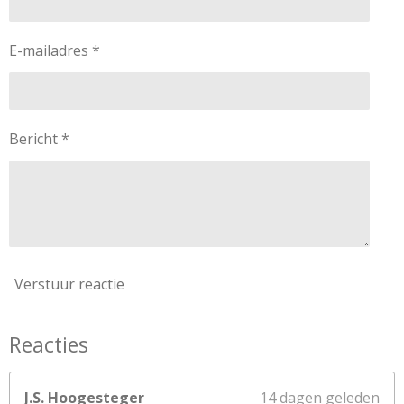
e
e
e
e
.
2
n
n
n
n
E-mailadres *
5
s
t
e
Bericht *
r
r
e
n
Verstuur reactie
Reacties
J.S. Hoogesteger
14 dagen geleden