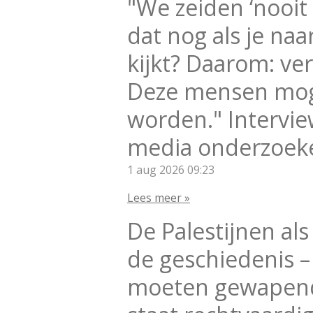
"We zeiden ‘nooit
dat nog als je na
kijkt? Daarom: ve
Deze mensen mog
worden." Intervie
media onderzoeke
1 aug 2026
09:23
Lees meer »
De Palestijnen als
de geschiedenis 
moeten gewapende