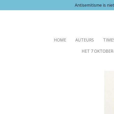
Antisemitisme is ni
Ga
direct
naar
de
hoofdinhoud
HOME
AUTEURS
TIME
HET 7 OKTOBER