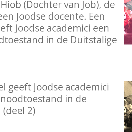
t Hiob (Dochter van Job), de
een Joodse docente. Een
eft Joodse academici een
toestand in de Duitstalige
l geeft Joodse academici
 noodtoestand in de
 (deel 2)