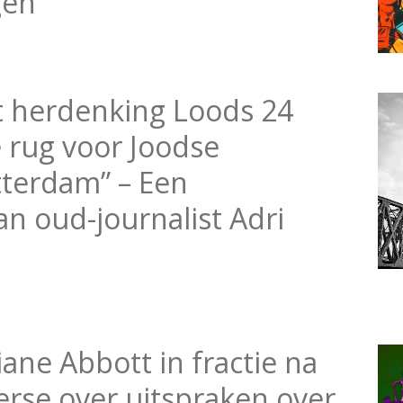
gen
 herdenking Loods 24
e rug voor Joodse
terdam” – Een
n oud-journalist Adri
ane Abbott in fractie na
rse over uitspraken over