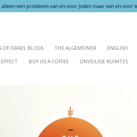
et alleen een probleem van en voor Joden maar van en voor 
S OF ISRAEL BLOGS
THE ALGEMEINER
ENGLISH
-EFFECT
BUY US A COFFEE
ONVEILIGE RUIMTES