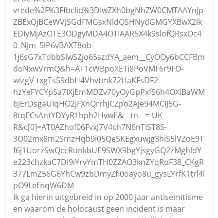
vrede%2F%3Ffbclid%3DIwZXh0bgNhZW0CMTAAYnJp
ZBExQjBCeWVJSGdFMGsxNldQSHNydGMGYXBwX2lk
EDIyMjAzOTE3ODgyMDA4OTIAAR5X4k9slofQRsxOc4
0_NJm_5lP6vBAXT8ob-
1j6sG7xTdbbSlwSZjo65szdYA_aem__CyOOy6bCCFBm
doNxwVrmQ&h=AT1cWBpoXETi8PoVMF6r9FO-
wIzgV-txgTs59dbH4Vhvtmk72HaKFsDF2-
hzYeFYCYpSa7IXjEmMDZv70yOyGpPxfS6h4OXiBaWM
bJErDsgaUIqHO2jFXnQrrhJCZpo2Aje94MCIJ5G-
8tqECsAntYDYyR1hph2Hvwfl&__tn__=-UK-
R&c[0]=AT0AZhof06FvxJ7V4ch7N6nTIST8S-
3O02mx8m2SmzHqb9i05QeSKEgxuwjg3hiS5lVZoE9T
f6j1UorzSwQccRunkbUE9SWX9bgYjsgyGQ2zMghldY
e223chzkaC7DI9iYrvYmTH0ZZAO3knZYqRoF38_CKgR
377LmZ56G6YhCw9zbDmyZfl0oayo8u_gysLYrfK1trl4l
pO9LefisqW6DM
Ik ga hierin uitgebreid in op 2000 jaar antisemitisme
en waarom de holocaust geen incident is maar