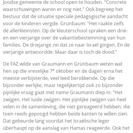
Joodse gemeente de school open te houden. “Concrete
waarschuwingen waren er nog niet.” Ook begreep het
bestuur dat de situatie speciale pedagogische aandacht
voor de kinderen vergde. Gr
ü
nbaum: “Het raakte zelfs
de allerkleinsten. Op de kleuterschool spraken een drie-
en een vierjarige over de vakantiebestemming van hun
families. De driejarige zei dat ze naar Isra
ë
l gingen. En de
vierjarige antwoordde: Maar daar is toch de dood.”
De FAZ wilde van Graumann en Gr
ü
nbaum weten wat
e
hen op die vreselijke 7
oktober en de dagen erna het
meeste verbijsterde, veel leed berokkende. Op die
bijzonder eerlijke, maar tegelijkertijd ook zo bijzonder
pijnlijke vraag gaat met name Graumann diep in: “Het
zwijgen. Het luide zwijgen. Het pijnlijke zwijgen van heel
velen in de samenleving, die niet gereageerd hebben, die
toen reeds gepoogd hebben beide kanten te willen zien.
Dat gebeurde lang voordat het Isra
ë
lische leger
überhaupt op de aanslag van Hamas reageerde. Ook het