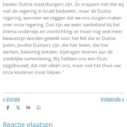
beiden Duitse staatsburgers zijn. Ze snappen niet dat wij
niet de regering in Israël bedoelen, maar de Duitse
regering, wanneer we zeggen dat we ons zorgen maken
over onze regering. Dan zijn we weer aanbeland bij het
thema onderwijs en voorlichting: er moet nog veel meer
bewustzijn worden gewekt voor het feit dat er Duitse
Joden, Joodse Duitsers zijn, die hier leven, die hier
werken, belasting betalen, bijdragen leveren aan de
stedelijke samenleving, Wij hebben ons een thuis
opgebouwd, dat niet alleen ons, maar ook het thuis van
onze kinderen moet blijven.”
«
Vorige
Volgende
»
D
D
S
D
e
e
h
e
l
e
a
l
Reactie plaatsen
e
l
r
e