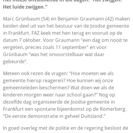
Het luide zwijgen.”
Marc Gr
ü
nbaum (54) en Benjamin Graumann (42) maken
beiden deel uit van het bestuur van de Joodse gemeente
in Frankfurt. FAZ keek met hen terug en vooruit op de
datum 7 oktober. Voor Graumann “een dag om nooit te
vergeten, precies zoals 11 september” en voor
Gr
ü
nbaum “was het onvoorstelbaar wat daar
gebeurde”.
Meteen ook rezen de vragen: “Hoe moeten we als
gemeente hierop reageren? Hoe kunnen wij onze
gemeenteleden beschermen? Wat doen we als de
kinderen morgen weer naar school gaan?” Nog op
dezelfde dag organiseerde de Joodse gemeente in
Frankfurt een spontane bijeenkomst op de R
ö
merberg.
“De eerste demonstratie in geheel Duitsland.”
In goed overleg met de politie en de regering besloot de