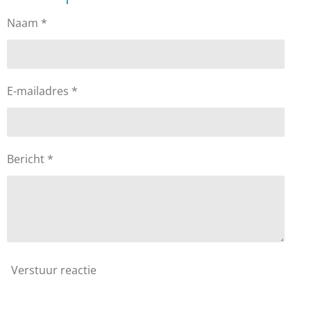
n
e
n
Naam *
E-mailadres *
Bericht *
Verstuur reactie