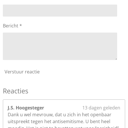
s
t
e
Bericht *
r
r
e
n
Verstuur reactie
Reacties
J.S. Hoogesteger
13 dagen geleden
Dank u wel mevrouw, dat u zich in het openbaar
uitspreekt tegen het antisemitisme. U bent heel