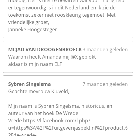
moedig. Het is niet te bevatten wat voor “narigheid”
er tegenwoordig is in dit Nederland en ik zie de
toekomst zeker niet rooskleurig tegemoet. Met
vriendelijke groet,
Janneke Hoogesteger
MCJAD VAN DROOGENBROECK
3 maanden geleden
Waarom heeft Amanda mij @X geblokt
aldaar is mijn naam ELF
Sybren Singelsma
7 maanden geleden
Geachte mevrouw Kluveld,
Mijn naam is Sybren Singelsma, historicus, en
auteur van het boek De Wrede
Vrede.https://l.facebook.com/l.php?
u=https%3A%2F%2Fuitgeverijaspekt.nl%2Fproduct%
2Fde-wrede-