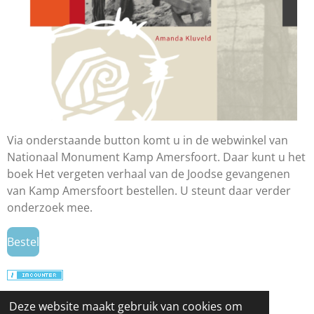
Via onderstaande button komt u in de webwinkel van
Nationaal Monument Kamp Amersfoort. Daar kunt u het
boek Het vergeten verhaal van de Joodse gevangenen
van Kamp Amersfoort bestellen. U steunt daar verder
onderzoek mee.
Bestel
© 2024 - 2026 Antisemitisme in actualiteit en
Deze website maakt gebruik van cookies om