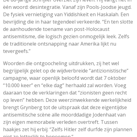
ëén woord: desintegratie. Vanaf zijn Pools-Joodse jeugd.
De fysiek vernietiging van Yiddishkeit en Haskalah. Een
bevrijding die in haar tegendeel verkeerde. “En ten slotte
de aanhoudende toename van post-Holocaust
antisemitisme, die logisch gezien onmogelijk leek. Zelfs
de traditionele ontsnapping naar Amerika lijkt nu
tevergeefs.”
Woorden die ontgoocheling uitdrukken, zij het wel
begrijpelijk gelet op de wijdverbreide “antizionistische”
campagne, waar openlijk beloofd wordt dat 7 oktober
“10.000 keer” en “elke dag” herhaald zal worden. Voeg
daaraan toe de verklaringen dat “zionisten geen recht
op leven” hebben. Deze weerzinwekkende werkelijkheid
brengt Grynberg tot de uitspraak dat deze eigentijdse
antisemitische scène alle moorddadige Jodenhaat van
zijn eigen memorabele verleden overtreft. Tussen
haakjes zet hij erbij: “Zelfs Hitler zelf durfde zijn plannen
niet zo letterlijk te benoemen.”