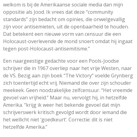
welkom is bij de Amerikaanse sociale media dan mijn
oppositie als Jood. Ik vrees dat deze “community
standards” zijn bedacht om opinies, die onwelgevallig
zijn voor antisemieten, uit de openbaarheid te houden.
Dat betekent een nieuwe vorm van censuur die een
Holocaust-overlevende de mond snoert omdat hij ingaat
tegen post-Holocaust-antisemitisme.”
Een naargeestige gedachte voor een Pools-Joodse
schrijver die in 1967 overliep naar het vrije Westen, naar
de VS. Bezig aan zijn boek “The Victory” voelde Grynberg
zich toentertijd echt vrij. Niemand die over zijn schouder
meekeek. Geen noodzakelijke zelfcensuur. “Het vreemde
gevoel van vrijheid.” Maar nu, vervolgt hij, in hetzelfde
Amerika. “krijg ik weer het bekende gevoel dat mijn
schrijverswerk kritisch gevolgd wordt door iemand die
het wellicht niet ‘goedkeurt’. Correctie: dit is niet
hetzelfde Amerika.”