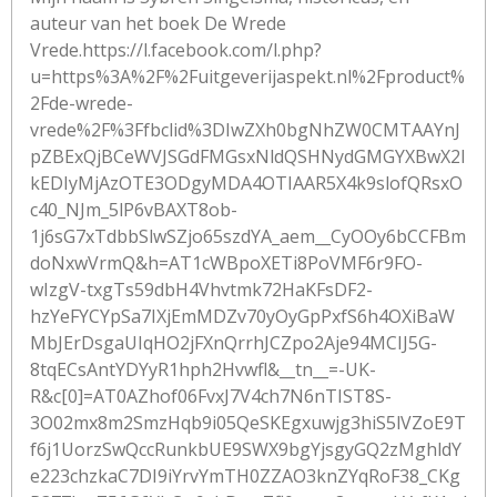
auteur van het boek De Wrede
Vrede.https://l.facebook.com/l.php?
u=https%3A%2F%2Fuitgeverijaspekt.nl%2Fproduct%
2Fde-wrede-
vrede%2F%3Ffbclid%3DIwZXh0bgNhZW0CMTAAYnJ
pZBExQjBCeWVJSGdFMGsxNldQSHNydGMGYXBwX2l
kEDIyMjAzOTE3ODgyMDA4OTIAAR5X4k9slofQRsxO
c40_NJm_5lP6vBAXT8ob-
1j6sG7xTdbbSlwSZjo65szdYA_aem__CyOOy6bCCFBm
doNxwVrmQ&h=AT1cWBpoXETi8PoVMF6r9FO-
wIzgV-txgTs59dbH4Vhvtmk72HaKFsDF2-
hzYeFYCYpSa7IXjEmMDZv70yOyGpPxfS6h4OXiBaW
MbJErDsgaUIqHO2jFXnQrrhJCZpo2Aje94MCIJ5G-
8tqECsAntYDYyR1hph2Hvwfl&__tn__=-UK-
R&c[0]=AT0AZhof06FvxJ7V4ch7N6nTIST8S-
3O02mx8m2SmzHqb9i05QeSKEgxuwjg3hiS5lVZoE9T
f6j1UorzSwQccRunkbUE9SWX9bgYjsgyGQ2zMghldY
e223chzkaC7DI9iYrvYmTH0ZZAO3knZYqRoF38_CKg