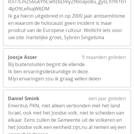
R377LmZ56G6YhCw9zbDmyZfl0oayo8u_gysLYrfK1trl
4lpO9LefisqW6DM
Ik ga hierin uitgebreid in op 2000 jaar antisemitisme
en waarom de holocaust geen incident is maar
prodcut van de Europese cultuur. Wellicht iets voor
uw site. Hartelijke groet, Sybren Singelsma
Joosje Asser
9 maanden geleden
Bij buitensluiten begint de ellende.
Ik ben ervaringsdeskundige in deze.
Mijn ervaringen zou ik graag willen delen
Daniel Smink
een jaar geleden
Emeritus PKN, niet alleen verbonden met het land
Israel, ook met het Joodse volk, niet te scheiden van
elkaar. Eens zullen de Gemeente uit de volkeren en
het Joodse volk een eenheid zijn,nu al nemen wij een