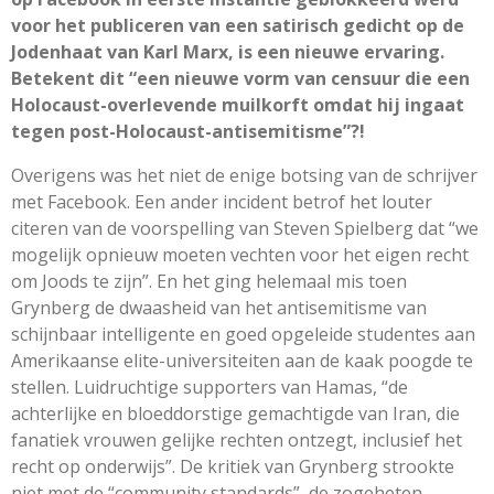
voor het publiceren van een satirisch gedicht op de
Jodenhaat van Karl Marx, is een nieuwe ervaring.
Betekent dit “een nieuwe vorm van censuur die een
Holocaust-overlevende muilkorft omdat hij ingaat
tegen post-Holocaust-antisemitisme”?!
Overigens was het niet de enige botsing van de schrijver
met Facebook. Een ander incident betrof het louter
citeren van de voorspelling van Steven Spielberg dat “we
mogelijk opnieuw moeten vechten voor het eigen recht
om Joods te zijn”. En het ging helemaal mis toen
Grynberg de dwaasheid van het antisemitisme van
schijnbaar intelligente en goed opgeleide studentes aan
Amerikaanse elite-universiteiten aan de kaak poogde te
stellen. Luidruchtige supporters van Hamas, “de
achterlijke en bloeddorstige gemachtigde van Iran, die
fanatiek vrouwen gelijke rechten ontzegt, inclusief het
recht op onderwijs”. De kritiek van Grynberg strookte
niet met de “community standards”, de zogeheten