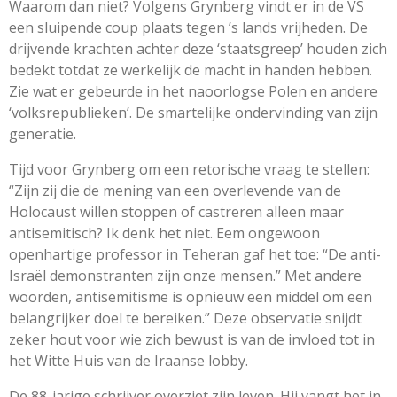
Waarom dan niet? Volgens Grynberg vindt er in de VS
een sluipende coup plaats tegen ’s lands vrijheden. De
drijvende krachten achter deze ‘staatsgreep’ houden zich
bedekt totdat ze werkelijk de macht in handen hebben.
Zie wat er gebeurde in het naoorlogse Polen en andere
‘volksrepublieken’. De smartelijke ondervinding van zijn
generatie.
Tijd voor Grynberg om een retorische vraag te stellen:
“Zijn zij die de mening van een overlevende van de
Holocaust willen stoppen of castreren alleen maar
antisemitisch? Ik denk het niet. Eem ongewoon
openhartige professor in Teheran gaf het toe: “De anti-
Isra
ë
l demonstranten zijn onze mensen.” Met andere
woorden, antisemitisme is opnieuw een middel om een
belangrijker doel te bereiken.” Deze observatie snijdt
zeker hout voor wie zich bewust is van de invloed tot in
het Witte Huis van de Iraanse lobby.
De 88-jarige schrijver overziet zijn leven. Hij vangt het in