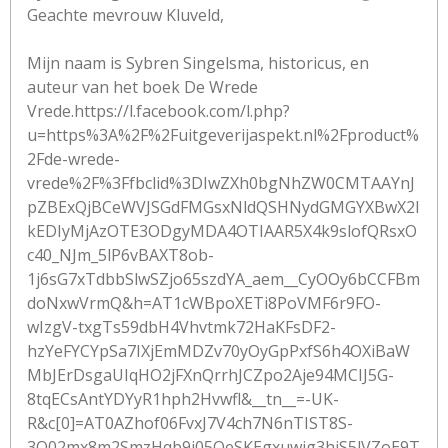
Geachte mevrouw Kluveld,
Mijn naam is Sybren Singelsma, historicus, en
auteur van het boek De Wrede
Vrede.https://l.facebook.com/l.php?
u=https%3A%2F%2Fuitgeverijaspekt.nl%2Fproduct%
2Fde-wrede-
vrede%2F%3Ffbclid%3DIwZXh0bgNhZW0CMTAAYnJ
pZBExQjBCeWVJSGdFMGsxNldQSHNydGMGYXBwX2l
kEDIyMjAzOTE3ODgyMDA4OTIAAR5X4k9slofQRsxO
c40_NJm_5lP6vBAXT8ob-
1j6sG7xTdbbSlwSZjo65szdYA_aem__CyOOy6bCCFBm
doNxwVrmQ&h=AT1cWBpoXETi8PoVMF6r9FO-
wIzgV-txgTs59dbH4Vhvtmk72HaKFsDF2-
hzYeFYCYpSa7IXjEmMDZv70yOyGpPxfS6h4OXiBaW
MbJErDsgaUIqHO2jFXnQrrhJCZpo2Aje94MCIJ5G-
8tqECsAntYDYyR1hph2Hvwfl&__tn__=-UK-
R&c[0]=AT0AZhof06FvxJ7V4ch7N6nTIST8S-
3O02mx8m2SmzHqb9i05QeSKEgxuwjg3hiS5lVZoE9T