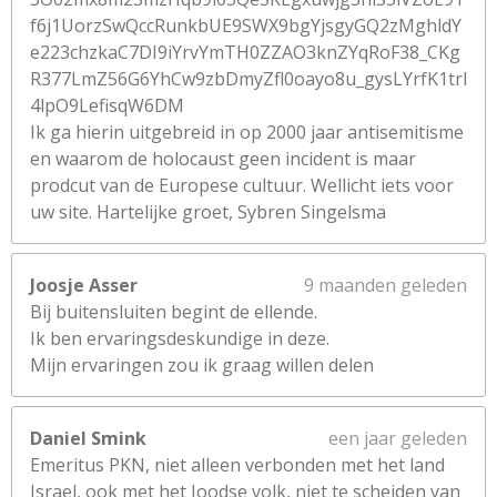
f6j1UorzSwQccRunkbUE9SWX9bgYjsgyGQ2zMghldY
e223chzkaC7DI9iYrvYmTH0ZZAO3knZYqRoF38_CKg
R377LmZ56G6YhCw9zbDmyZfl0oayo8u_gysLYrfK1trl
4lpO9LefisqW6DM
Ik ga hierin uitgebreid in op 2000 jaar antisemitisme
en waarom de holocaust geen incident is maar
prodcut van de Europese cultuur. Wellicht iets voor
uw site. Hartelijke groet, Sybren Singelsma
Joosje Asser
9 maanden geleden
Bij buitensluiten begint de ellende.
Ik ben ervaringsdeskundige in deze.
Mijn ervaringen zou ik graag willen delen
Daniel Smink
een jaar geleden
Emeritus PKN, niet alleen verbonden met het land
Israel, ook met het Joodse volk, niet te scheiden van