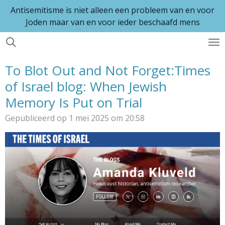
Antisemitisme is niet alleen een probleem van en voor
Ga
Joden maar van en voor ieder beschaafd mens
direct
naar
de
hoofdinhoud
To Blot Out and Not Forget:Times
of Israel blog: When Jewish
Memory Is Put on Trial
Gepubliceerd op 1 mei 2025 om 20:58