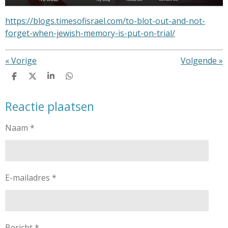
https://blogs.timesofisrael.com/to-blot-out-and-not-
forget-when-jewish-memory-is-put-on-trial/
«
Vorige
Volgende
»
D
D
S
D
e
e
h
e
l
e
a
l
Reactie plaatsen
e
l
r
e
n
e
n
Naam *
E-mailadres *
Bericht *