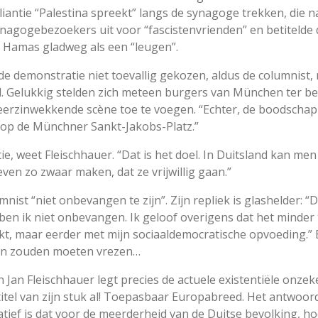
antie “Palestina spreekt” langs de synagoge trekken, die naa
agogebezoekers uit voor “fascistenvrienden” en betitelde d
an Hamas gladweg als een “leugen”.
e demonstratie niet toevallig gekozen, aldus de columnist, 
ed. Gelukkig stelden zich meteen burgers van München ter b
weerzinwekkende scène toe te voegen. “Echter, de boodscha
s op de Münchner Sankt-Jakobs-Platz.”
, weet Fleischhauer. “Dat is het doel. In Duitsland kan men
ven zo zwaar maken, dat ze vrijwillig gaan.”
st “niet onbevangen te zijn”. Zijn repliek is glashelder: “
ben ik niet onbevangen. Ik geloof overigens dat het minder 
t, maar eerder met mijn sociaaldemocratische opvoeding.” E
ven zouden moeten vrezen…
n Jan Fleischhauer legt precies de actuele existentiële onz
titel van zijn stuk al! Toepasbaar Europabreed. Het antwoord
ef is dat voor de meerderheid van de Duitse bevolking, hoe