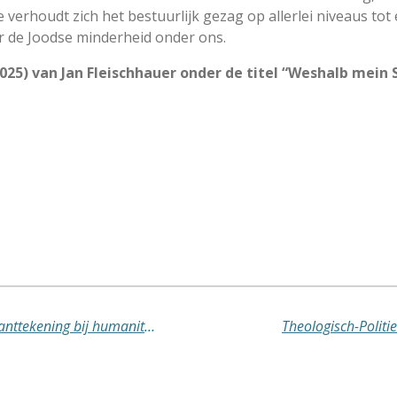
e verhoudt zich het bestuurlijk gezag op allerlei niveaus t
or de Joodse minderheid onder ons.
025) van Jan Fleischhauer onder de titel “Weshalb mein 
Duitse hoogleraar plaatst kritische kanttekening bij humanitaire opvang getraumatiseerde Gazaanse kinderen
Theologisch-Politie