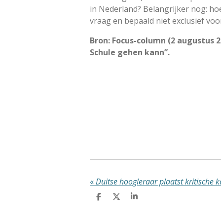
in Nederland? Belangrijker nog: ho
vraag en bepaald niet exclusief vo
Bron: Focus-column (2 augustus 2
Schule gehen kann”.
«
D
D
S
e
e
h
l
e
a