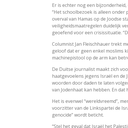
Er is echter nog een bijzonderheid,
“Het schoolbezoek is alleen onder p
overval van Hamas op de Joodse sta
veiligheidsmaatregelen duidelijk v
geoefend voor een crisissituatie. “
Columnist Jan Fleischhauer trekt me
geloof dat er geen enkel moslims ki
machinepistool op de arm kan betr
De Duitse journalist maakt zich vo
haatgevoelens jegens Israël en de 
woorden door daden te laten volgen”
van Jodenhaat kan hebben. En dat 
Het is evenwel “wereldvreemd”, me
voorzitter van de Linkspartei de I
genocide” wordt beticht.
“Stel het geval dat Israël het Pales