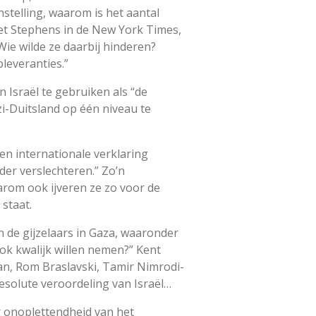
stelling, waarom is het aantal
et Stephens in de New York Times,
Wie wilde ze daarbij hinderen?
pleveranties.”
 Israël te gebruiken als “de
zi-Duitsland op één niveau te
en internationale verklaring
der verslechteren.” Zo’n
arom ook ijveren ze zo voor de
staat.
 de gijzelaars in Gaza, waaronder
ook kwalijk willen nemen?” Kent
an, Rom Braslavski, Tamir Nimrodi-
esolute veroordeling van Israël…
 onoplettendheid van het