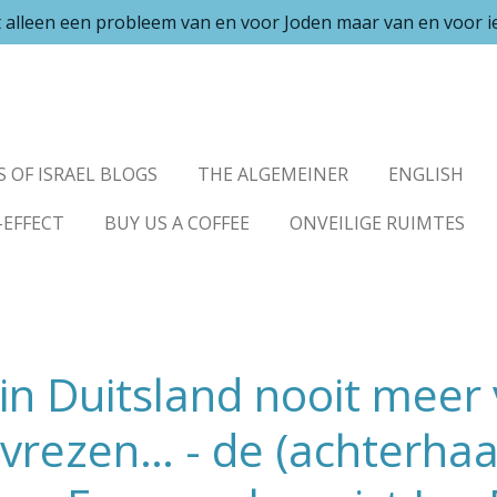
et alleen een probleem van en voor Joden maar van en voor 
S OF ISRAEL BLOGS
THE ALGEMEINER
ENGLISH
-EFFECT
BUY US A COFFEE
ONVEILIGE RUIMTES
in Duitsland nooit meer
vrezen… - de (achterhaa