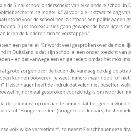
 die de Sinai-school onderscheidt van elke andere school in D
olitiebescherming mogelijk.” Al voor die inktzwarte dag van 
at) stond voor de school heel zichtbaar een politiewagen ge
erhoogd. Bij schoolexcursies gaan gewapende beveiligers me
Dan leren de kinderen zich te verstoppen.”
teen een parallel: “Er wordt veel gesproken over de moeilijke
nd in Duitsland is dat zijn school alleen onder toezicht van 
eden – en dat vanwege een enige reden: omdat het moslims i
oral grote zorgen over de lieden die vandaag de dag op str
Joden kunnen botvieren. Je weet immers maar nooit “of niet
. Fleischhauer heeft de indruk dat velen niet beseffen welk
hoewel hij normaal gesproken voorzichtig is om woorden me
rkt de columnist op om aan te nemen dat het geen invloed h
sraëli’s tot “Hungermörder” (hongernoordenaars) bestempeld
tijnse volk wilde vernietigen”, zo neemt Fleischhauer deze dra