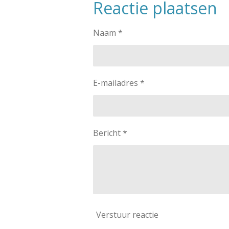
Reactie plaatsen
e
l
r
n
e
Naam *
E-mailadres *
Bericht *
Verstuur reactie