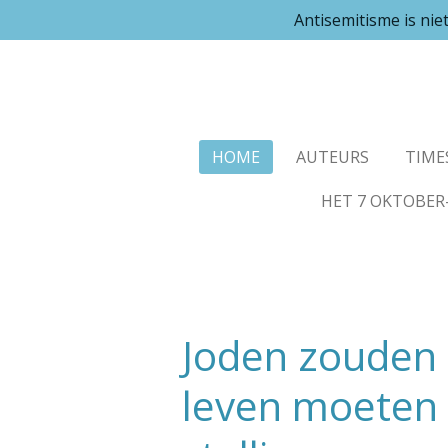
Antisemitisme is ni
Ga
direct
naar
de
hoofdinhoud
HOME
AUTEURS
TIME
HET 7 OKTOBER
Joden zouden 
leven moeten 