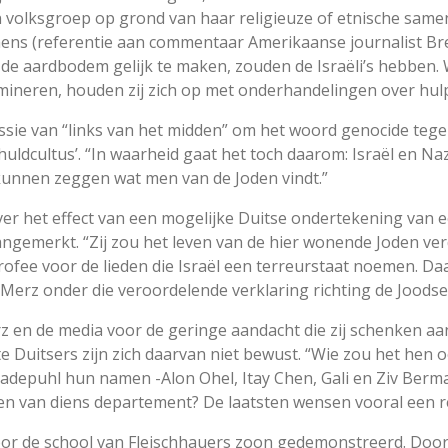
n volksgroep op grond van haar religieuze of etnische samen
hens (referentie aan commentaar Amerikaanse journalist Br
 de aardbodem gelijk te maken, zouden de Israëli’s hebben. 
elimineren, houden zij zich op met onderhandelingen over hul
ssie van “links van het midden” om het woord genocide tegen
chuldcultus’. “In waarheid gaat het toch daarom: Israël en Na
e kunnen zeggen wat men van de Joden vindt.”
ver het effect van een mogelijke Duitse ondertekening van e
angemerkt. “Zij zou het leven van de hier wonende Joden ver
fee voor de lieden die Israël een terreurstaat noemen. Da
Merz onder die veroordelende verklaring richting de Joodse 
z en de media voor de geringe aandacht die zij schenken aan
 Duitsers zijn zich daarvan niet bewust. “Wie zou het hen 
adepuhl hun namen -Alon Ohel, Itay Chen, Gali en Ziv Berm
ten van diens departement? De laatsten wensen vooral een r
or de school van Fleischhauers zoon gedemonstreerd. Door