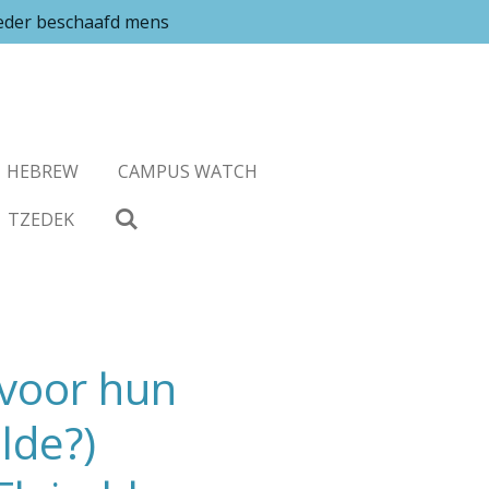
ieder beschaafd mens
HEBREW
CAMPUS WATCH
TZEDEK
 voor hun
lde?)