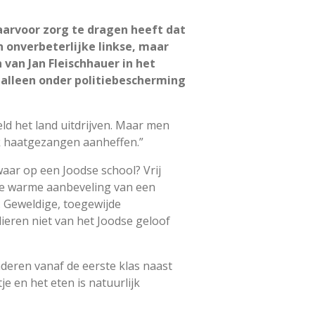
daarvoor zorg te dragen heeft dat
 onverbeterlijke linkse, maar
van Jan Fleischhauer in het
 alleen onder politiebescherming
ld het land uitdrijven. Maar men
eek haatgezangen aanheffen.”
waar op een Joodse school? Vrij
p de warme aanbeveling van een
t. Geweldige, toegewijde
ieren niet van het Joodse geloof
nderen vanaf de eerste klas naast
 en het eten is natuurlijk