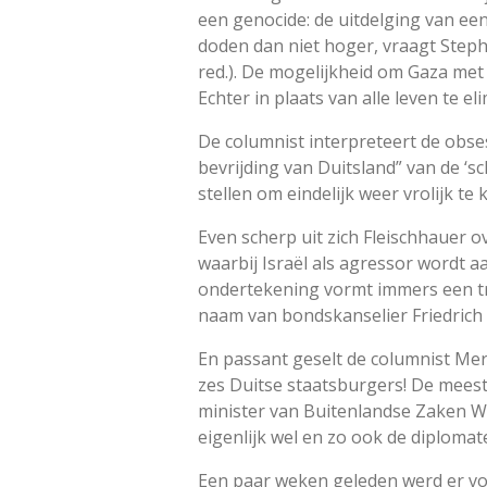
een genocide: de uitdelging van ee
doden dan niet hoger, vraagt Step
red.). De mogelijkheid om Gaza met
Echter in plaats van alle leven te 
De columnist interpreteert de obse
bevrijding van Duitsland” van de ‘s
stellen om eindelijk weer vrolijk t
Even scherp uit zich Fleischhauer o
waarbij Israël als agressor wordt a
ondertekening vormt immers een tro
naam van bondskanselier Friedrich 
En passant geselt de columnist Mer
zes Duitse staatsburgers! De meeste
minister van Buitenlandse Zaken W
eigenlijk wel en zo ook de diploma
Een paar weken geleden werd er vo