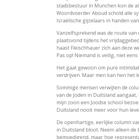
stadsbestuur in München kon de alli
Woordvoerder Aboud schold alle syn
Israëlische gijzelaars in handen v
Vanzelfsprekend was de route van d
plaatsvond tijdens het vrijdaggeb
haast Fleischhauer zich aan deze 
Pas op! Niemand is veilig, niet een
Het gaat gewoon om pure intimidatie
verdrijven. Maar men kan hen het le
Sommige mensen verwijten de columni
van de Joden in Duitsland aangaat, 
mijn zoon een Joodse school bezoek
Duitsland nooit meer voor hun le
De openhartige, eerlijke column va
in Duitsland bloot. Neem alleen de 
bemoedigend, maar hoe representati