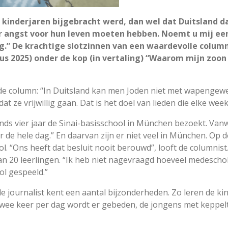
de kinderjaren bijgebracht werd, dan wel dat Duitsland 
r angst voor hun leven moeten hebben. Noemt u mij een
g.” De krachtige slotzinnen van een waardevolle column 
us 2025) onder de kop (in vertaling) “Waarom mijn zoon
n de column: “In Duitsland kan men Joden niet met wapengewe
t ze vrijwillig gaan. Dat is het doel van lieden die elke w
sinds vier jaar de Sinai-basisschool in München bezoekt. Van
or de hele dag.” En daarvan zijn er niet veel in München. O
ol. “Ons heeft dat besluit nooit berouwd”, looft de columnis
an 20 leerlingen. “Ik heb niet nagevraagd hoeveel medeschol
ol gespeeld.”
e journalist kent een aantal bijzonderheden. Zo leren de ki
ee keer per dag wordt er gebeden, de jongens met keppeltje