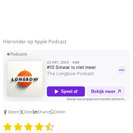
Hieronder op Apple Podcast
Delen
Deel
Share
Delen
1
2
3
4
5
S
R
t
a