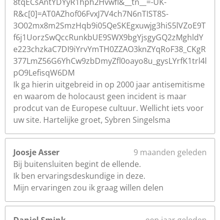
8tqECsAntYDYyR1hph2Hvwfl&__tn__=-UK-
R&c[0]=AT0AZhof06FvxJ7V4ch7N6nTIST8S-
3O02mx8m2SmzHqb9i05QeSKEgxuwjg3hiS5lVZoE9T
f6j1UorzSwQccRunkbUE9SWX9bgYjsgyGQ2zMghldY
e223chzkaC7DI9iYrvYmTH0ZZAO3knZYqRoF38_CKgR
377LmZ56G6YhCw9zbDmyZfl0oayo8u_gysLYrfK1trl4l
pO9LefisqW6DM
Ik ga hierin uitgebreid in op 2000 jaar antisemitisme
en waarom de holocaust geen incident is maar
prodcut van de Europese cultuur. Wellicht iets voor
uw site. Hartelijke groet, Sybren Singelsma
Joosje Asser
9 maanden geleden
Bij buitensluiten begint de ellende.
Ik ben ervaringsdeskundige in deze.
Mijn ervaringen zou ik graag willen delen