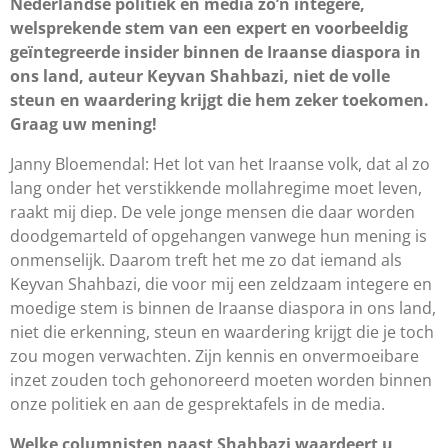
Nederlandse politiek en media zo’n integere,
welsprekende stem van een expert en voorbeeldig
geïntegreerde insider binnen de Iraanse diaspora in
ons land, auteur Keyvan Shahbazi, niet de volle
steun en waardering krijgt die hem zeker toekomen.
Graag uw mening!
Janny Bloemendal: Het lot van het Iraanse volk, dat al zo
lang onder het verstikkende mollahregime moet leven,
raakt mij diep. De vele jonge mensen die daar worden
doodgemarteld of opgehangen vanwege hun mening is
onmenselijk. Daarom treft het me zo dat iemand als
Keyvan Shahbazi, die voor mij een zeldzaam integere en
moedige stem is binnen de Iraanse diaspora in ons land,
niet die erkenning, steun en waardering krijgt die je toch
zou mogen verwachten. Zijn kennis en onvermoeibare
inzet zouden toch gehonoreerd moeten worden binnen
onze politiek en aan de gesprektafels in de media.
Welke columnisten naast Shahbazi waardeert u