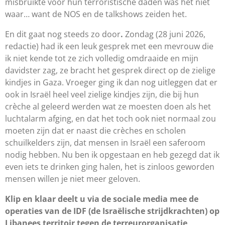
misbruikte voor hun terroristische daden was het niet
waar… want de NOS en de talkshows zeiden het.
En dit gaat nog steeds zo door
.
Zondag (28 juni 2026,
redactie) had ik een leuk gesprek met een mevrouw die
ik niet kende tot ze zich volledig omdraaide en mijn
davidster zag, ze bracht het gesprek direct op de zielige
kindjes in Gaza. Vroeger ging ik dan nog uitleggen dat er
ook in Israël heel veel zielige kindjes zijn, die bij hun
crèche al geleerd werden wat ze moesten doen als het
luchtalarm afging, en dat het toch ook niet normaal zou
moeten zijn dat er naast die crèches en scholen
schuilkelders zijn, dat mensen in Israël een saferoom
nodig hebben. Nu ben ik opgestaan en heb gezegd dat ik
even iets te drinken ging halen, het is zinloos geworden
mensen willen je niet meer geloven.
Klip en klaar deelt u via de sociale media mee de
operaties van de IDF (de Israëlische strijdkrachten) op
Libanees territoir tegen de terreurorganisatie