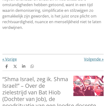
omstandigheden hebben getoond, want in een tijd
waarin demonisering, simplificatie en stilzwijgen zo
gemakkelijk zijn geworden, is het juist onze plicht om
rechtvaardigheid, nuance en menselijkheid niet te laten
verdwijnen.
«
Vorige
Volgende
»
D
D
S
D
e
e
h
e
l
e
a
l
“Shma Israel, zeg ik. Shma
e
l
r
e
n
e
n
Israel!” – Over de
zielestrijd van Bat Hiob
(Dochter van Job), de
noodsituatie van een Joodse docente.