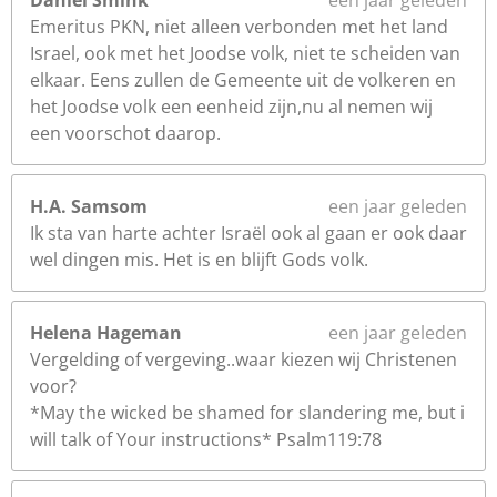
Daniel Smink
een jaar geleden
Emeritus PKN, niet alleen verbonden met het land
Israel, ook met het Joodse volk, niet te scheiden van
elkaar. Eens zullen de Gemeente uit de volkeren en
het Joodse volk een eenheid zijn,nu al nemen wij
een voorschot daarop.
H.A. Samsom
een jaar geleden
Ik sta van harte achter Israël ook al gaan er ook daar
wel dingen mis. Het is en blijft Gods volk.
Helena Hageman
een jaar geleden
Vergelding of vergeving..waar kiezen wij Christenen
voor?
*May the wicked be shamed for slandering me, but i
will talk of Your instructions* Psalm119:78