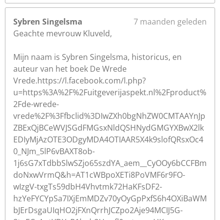
Sybren Singelsma
7 maanden geleden
Geachte mevrouw Kluveld,
Mijn naam is Sybren Singelsma, historicus, en
auteur van het boek De Wrede
Vrede.https://l.facebook.com/l.php?
u=https%3A%2F%2Fuitgeverijaspekt.nl%2Fproduct%
2Fde-wrede-
vrede%2F%3Ffbclid%3DIwZXh0bgNhZW0CMTAAYnJp
ZBExQjBCeWVJSGdFMGsxNldQSHNydGMGYXBwX2lk
EDIyMjAzOTE3ODgyMDA4OTIAAR5X4k9slofQRsxOc4
0_NJm_5lP6vBAXT8ob-
1j6sG7xTdbbSlwSZjo65szdYA_aem__CyOOy6bCCFBm
doNxwVrmQ&h=AT1cWBpoXETi8PoVMF6r9FO-
wIzgV-txgTs59dbH4Vhvtmk72HaKFsDF2-
hzYeFYCYpSa7IXjEmMDZv70yOyGpPxfS6h4OXiBaWM
bJErDsgaUIqHO2jFXnQrrhJCZpo2Aje94MCIJ5G-