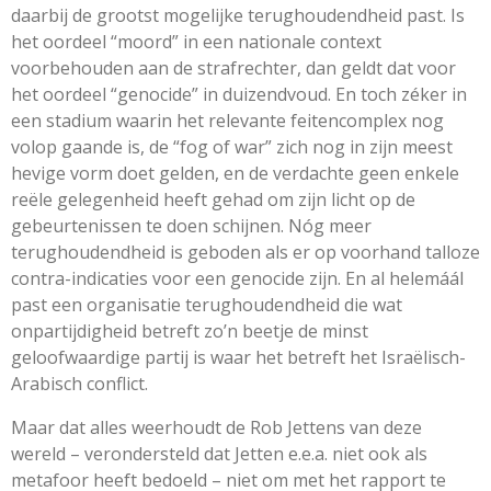
daarbij de grootst mogelijke terughoudendheid past. Is
het oordeel “moord” in een nationale context
voorbehouden aan de strafrechter, dan geldt dat voor
het oordeel “genocide” in duizendvoud. En toch zéker in
een stadium waarin het relevante feitencomplex nog
volop gaande is, de “fog of war” zich nog in zijn meest
hevige vorm doet gelden, en de verdachte geen enkele
reële gelegenheid heeft gehad om zijn licht op de
gebeurtenissen te doen schijnen. Nóg meer
terughoudendheid is geboden als er op voorhand talloze
contra-indicaties voor een genocide zijn. En al helemáál
past een organisatie terughoudendheid die wat
onpartijdigheid betreft zo’n beetje de minst
geloofwaardige partij is waar het betreft het Israëlisch-
Arabisch conflict.
Maar dat alles weerhoudt de Rob Jettens van deze
wereld – verondersteld dat Jetten e.e.a. niet ook als
metafoor heeft bedoeld – niet om met het rapport te