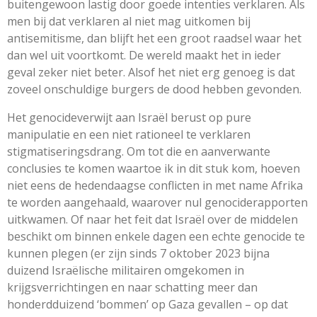
buitengewoon lastig door goede intenties verklaren. Als
men bij dat verklaren al niet mag uitkomen bij
antisemitisme, dan blijft het een groot raadsel waar het
dan wel uit voortkomt. De wereld maakt het in ieder
geval zeker niet beter. Alsof het niet erg genoeg is dat
zoveel onschuldige burgers de dood hebben gevonden.
Het genocideverwijt aan Israël berust op pure
manipulatie en een niet rationeel te verklaren
stigmatiseringsdrang. Om tot die en aanverwante
conclusies te komen waartoe ik in dit stuk kom, hoeven
niet eens de hedendaagse conflicten in met name Afrika
te worden aangehaald, waarover nul genociderapporten
uitkwamen. Of naar het feit dat Israël over de middelen
beschikt om binnen enkele dagen een echte genocide te
kunnen plegen (er zijn sinds 7 oktober 2023 bijna
duizend Israëlische militairen omgekomen in
krijgsverrichtingen en naar schatting meer dan
honderdduizend ‘bommen’ op Gaza gevallen – op dat