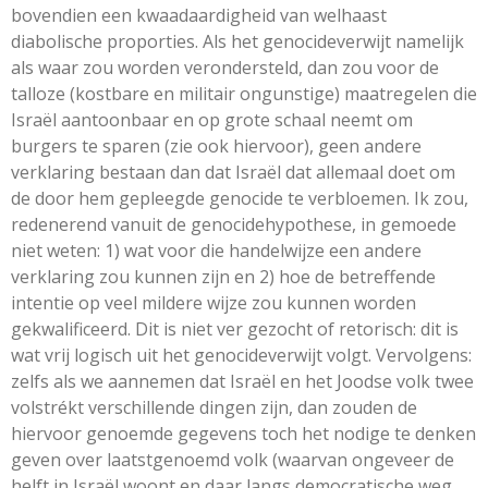
bovendien een kwaadaardigheid van welhaast
diabolische proporties. Als het genocideverwijt namelijk
als waar zou worden verondersteld, dan zou voor de
talloze (kostbare en militair ongunstige) maatregelen die
Israël aantoonbaar en op grote schaal neemt om
burgers te sparen (zie ook hiervoor), geen andere
verklaring bestaan dan dat Israël dat allemaal doet om
de door hem gepleegde genocide te verbloemen. Ik zou,
redenerend vanuit de genocidehypothese, in gemoede
niet weten: 1) wat voor die handelwijze een andere
verklaring zou kunnen zijn en 2) hoe de betreffende
intentie op veel mildere wijze zou kunnen worden
gekwalificeerd. Dit is niet ver gezocht of retorisch: dit is
wat vrij logisch uit het genocideverwijt volgt. Vervolgens:
zelfs als we aannemen dat Israël en het Joodse volk twee
volstrékt verschillende dingen zijn, dan zouden de
hiervoor genoemde gegevens toch het nodige te denken
geven over laatstgenoemd volk (waarvan ongeveer de
helft in Israël woont en daar langs democratische weg