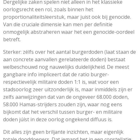
Dergelijke zaken spelen niet alleen in het klassieke
oorlogsrecht een rol, zoals binnen het
proportionaliteitsleerstuk, maar juist ook bij genocide.
Van die cruciale dimensie kan men per definitie
onmogelijk abstraheren waar het een genocide-oordeel
betreft.
Sterker: zélfs over het aantal burgerdoden (laat staan de
aan concrete aanvallen gerelateerde doden) bestaat
welbeschouwd nog nauwelijks duidelijkheid. De meest
gangbare info impliceert dat de ratio burger-
respectievelijk militaire doden 1:1 is, wat voor een
stadsoorlog zeer uitzonderlijk is, maar inmiddels zijn er
zelfs aanwijzingen dat van de ongeveer 68.000 doden,
58.000 Hamas-strijders zouden zijn, waar nog eens
bijkomt dat het verschil tussen burger- en militaire
doden júíst in deze oorlog ongekend diffuus is.
Dit alles zijn geen briljante inzichten, maar eigenlijk
totale dooddoeners. Dat iemand het in een constellatie