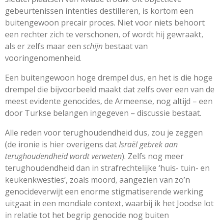
gebeurtenissen intenties destilleren, is kortom een
buitengewoon precair proces. Niet voor niets behoort
een rechter zich te verschonen, of wordt hij gewraakt,
als er zelfs maar een
schijn
bestaat van
vooringenomenheid.
Een buitengewoon hoge drempel dus, en het is die hoge
drempel die bijvoorbeeld maakt dat zelfs over een van de
meest evidente genocides, de Armeense, nog altijd – een
door Turkse belangen ingegeven – discussie bestaat.
Alle reden voor terughoudendheid dus, zou je zeggen
(de ironie is hier overigens dat
Israël gebrek aan
terughoudendheid wordt verweten
). Zelfs nog meer
terughoudendheid dan in strafrechtelijke ‘huis- tuin- en
keukenkwesties’, zoals moord, aangezien van zo’n
genocideverwijt een enorme stigmatiserende werking
uitgaat in een mondiale context, waarbij ik het Joodse lot
in relatie tot het begrip genocide nog buiten