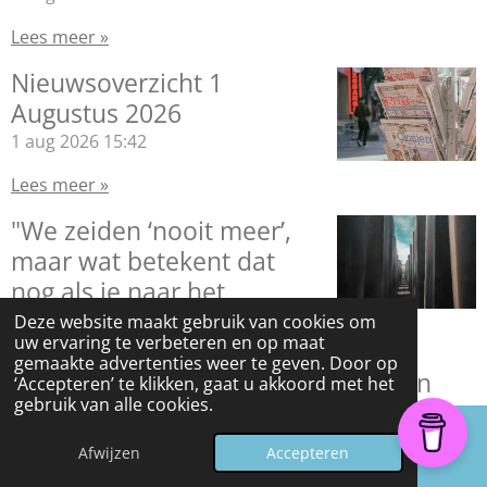
Lees meer »
Nieuwsoverzicht 1
Augustus 2026
1 aug 2026
15:42
Lees meer »
"We zeiden ‘nooit meer’,
maar wat betekent dat
nog als je naar het
Nederland van nu kijkt?
Deze website maakt gebruik van cookies om
uw ervaring te verbeteren en op maat
Daarom: verzet tegen vergetelheid.
gemaakte advertenties weer te geven. Door op
Deze mensen mogen nóóit vergeten
‘Accepteren’ te klikken, gaat u akkoord met het
gebruik van alle cookies.
worden." Interview met genealoog en
social media onderzoeker Kristel
Afwijzen
Accepteren
1 aug 2026
09:23