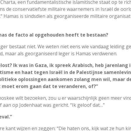
Charta, een fundamentalistische islamitische staat op te rich
s de conservatiefste militaire waarnemers in Israël de oorlo
a.” Hamas is sindsdien als georganiseerde militaire organis
mas de facto al opgehouden heeft te bestaan?
er bestaat niet. We weten niet eens wie vandaag leiding gee
d, maar als georganiseerd leger is Hamas verdwenen.
lost? Ik was in Gaza, ik spreek Arabisch, heb jarenlan
tisme en haat tegen Israël in de Palestijnse samenlevin
itieke oplossingen aankomen zolang men wil, maar de ha
Het moet erom gaan dat te veranderen, of?”
oskee wilt bezoeken, zou u er waarschijnlijk geen meer vind
af aan op Jodenhaat was gericht. “Ik geloof dat…”
eval.”
re kant wijzen en zeggen: “Die haten ons, kijk wat ze hun k