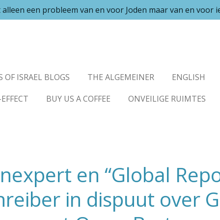
et alleen een probleem van en voor Joden maar van en voor 
S OF ISRAEL BLOGS
THE ALGEMEINER
ENGLISH
-EFFECT
BUY US A COFFEE
ONVEILIGE RUIMTES
expert en “Global Repo
hreiber in dispuut over 