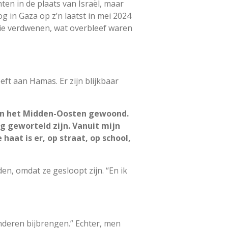
ten in de plaats van Israël, maar
g in Gaza op z’n laatst in mei 2024
atie verdwenen, wat overbleef waren
ft aan Hamas. Er zijn blijkbaar
g in het Midden-Oosten gewoond.
g geworteld zijn. Vanuit mijn
at is er, op straat, op school,
en, omdat ze gesloopt zijn. “En ik
inderen bijbrengen.” Echter, men