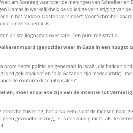
ie Welt am Sonntag waarover de meningen van Schreiber en 
egen Hamas in werkelijkheid de volledige vernietiging van de P
vrede in het Midden-Oosten verhindert. Voor Schreiber daar
ompromissen bereid is.
ten en stellingnames over tafel. Een pure registratie.
olkerenmoord (genocide) waar in Gaza in een hoogst co
n prominente politici en generaals in Israël, die hadden on
 grond gelijkmaken” en “alle Gazanen zijn medeplichtig”; me
k handelde conform deze uitspraken”.
tellen, moet er sprake zijn van de intentie tot vernieti
ng etnische zuivering, het probleem is dat de mensen naar 
is geen gezondheidszorg, er is eenvoudig niets, als de men
t.