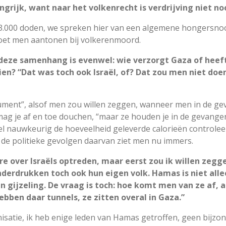
langrijk, want naar het volkenrecht is verdrijving niet 
3.000 doden, we spreken hier van een algemene hongersnood
moet men aantonen bij volkerenmoord.
 deze samenhang is evenwel: wie verzorgt Gaza of heef
en? “Dat was toch ook Israël, of? Dat zou men niet do
gument”, alsof men zou willen zeggen, wanneer men in de ge
ag je af en toe douchen, “maar ze houden je in de gevangeni
heel nauwkeurig de hoeveelheid geleverde calorieën control
e politieke gevolgen daarvan ziet men nu immers.
re over Israëls optreden, maar eerst zou ik willen zegg
onderdrukken toch ook hun eigen volk. Hamas is niet alle
n gijzeling. De vraag is toch: hoe komt men van ze af, 
ebben daar tunnels, ze zitten overal in Gaza.”
nisatie, ik heb enige leden van Hamas getroffen, geen bijz