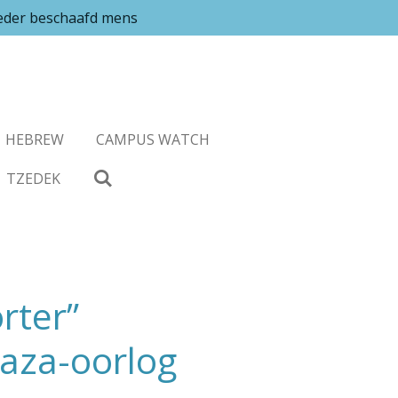
ieder beschaafd mens
HEBREW
CAMPUS WATCH
TZEDEK
rter”
Gaza-oorlog