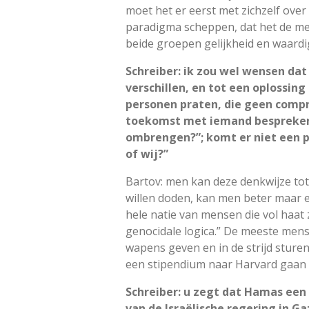
moet het er eerst met zichzelf ove
paradigma scheppen, dat het de men
beide groepen gelijkheid en waardi
Schreiber: ik zou wel wensen dat
verschillen, en tot een oplossi
personen praten, die geen comp
toekomst met iemand bespreken d
ombrengen?”; komt er niet een p
of wij?”
Bartov: men kan deze denkwijze tot 
willen doden, kan men beter maar eer
hele natie van mensen die vol haat
genocidale logica.” De meeste mense
wapens geven en in de strijd sturen
een stipendium naar Harvard gaan 
Schreiber: u zegt dat Hamas een g
van de Israëlische regering in Ga