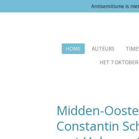
Antisemitisme is ni
Ga
direct
naar
de
hoofdinhoud
HOME
AUTEURS
TIME
HET 7 OKTOBER
Midden-Oosten
Constantin Sc