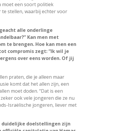
 moet een soort politiek
e stellen, waarbij echter voor
ngeacht alle onderlinge
handelbaar?” Kan men met
om te brengen. Hoe kan men een
t compromis zegt: “Ik wil je
rgens over eens worden. Of jij
len praten, die je alleen maar
usie komt dat het allen zijn, een
allen moet doden. “Dat is een
 zeker ook vele jongeren die ze nu
ods-Israëlische jongeren, liever met
 duidelijke doelstellingen zijn
 officiële capitulatie van Hamas.