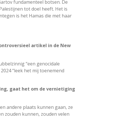
Bartov fundamenteel botsen. De
alestijnen tot doel heeft. Het is
entegen is het Hamas die met haar
ntroversieel artikel in de New
dubbelzinnig “een genocidale
i 2024 “leek het mij toenemend
ging, gaat het om de vernietiging
geen andere plaats kunnen gaan, ze
sen zouden kunnen, zouden velen