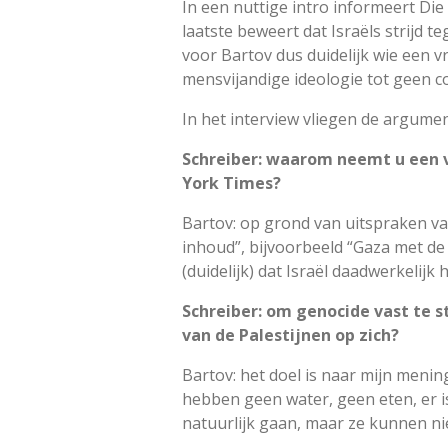
In een nuttige intro informeert D
laatste beweert dat Israëls strijd t
voor Bartov dus duidelijk wie een 
mensvijandige ideologie tot geen c
In het interview vliegen de argumen
Schreiber: waarom neemt u een v
York Times?
Bartov: op grond van uitspraken va
inhoud”, bijvoorbeeld “Gaza met de
(duidelijk) dat Israël daadwerkelij
Schreiber: om genocide vast te s
van de Palestijnen op zich?
Bartov: het doel is naar mijn meni
hebben geen water, geen eten, er 
natuurlijk gaan, maar ze kunnen nie