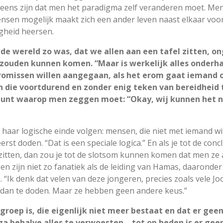
r eens zijn dat men het paradigma zelf veranderen moet. Men
sen mogelijk maakt zich een ander leven naast elkaar voor t
gheid heersen.
 de wereld zo was, dat we allen aan een tafel zitten, o
ng zouden kunnen komen. “Maar is werkelijk alles onder
romissen willen aangegaan, als het erom gaat iemand 
ie voortdurend en zonder enig teken van bereidheid to
unt waarop men zeggen moet: “Okay, wij kunnen het ne
haar logische einde volgen: mensen, die niet met iemand wil
st doden. “Dat is een speciale logica.” En als je tot de concl
 zitten, dan zou je tot de slotsom kunnen komen dat men ze 
n zijn niet zo fanatiek als de leiding van Hamas, daaronder
. “Ik denk dat velen van deze jongeren, precies zoals vele Jo
dan te doden. Maar ze hebben geen andere keus.”
roep is, die eigenlijk niet meer bestaat en dat er geen
za behalve alles te verwoesten – tot op heden is er geen