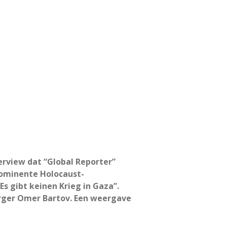
erview dat “Global Reporter”
rominente Holocaust-
s gibt keinen Krieg in Gaza”.
urger Omer Bartov. Een weergave