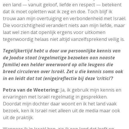
een land — vanuit geloof, liefde en respect — betekent
dat ik moet opletten wat ik zeg en doe. Toch blijf ik
trouw aan mijn overtuiging en verbondenheid met Israël.
Die voorzichtigheid verandert niets aan mijn liefde, maar
laat wel zien dat openlijk ergens voor uitkomen
tegenwoordig helaas niet altijd vanzelfsprekend veilig is.
Tegelijkertijd hebt u door uw persoonlijke kennis van
de Joodse staat (regelmatige bezoeken aan naaste
familie) een helder weerwoord op alle leugens die
breed circuleren over Israël. Zet u die kennis soms ook
in en leidt dat tot (enige)reflectie bij deze
‘
critici
’
?
Petra van de Weetering:
Ja, ik gebruik mijn kennis en
ervaringen met Israël regelmatig in gesprekken.
Doordat mijn dochter daar woont en ik het land vaak
bezoek, ken ik Israël niet alleen uit de media maar ook
uit de praktijk.
Wanneer ik in Israël ben, zie ik een land dat leeft en