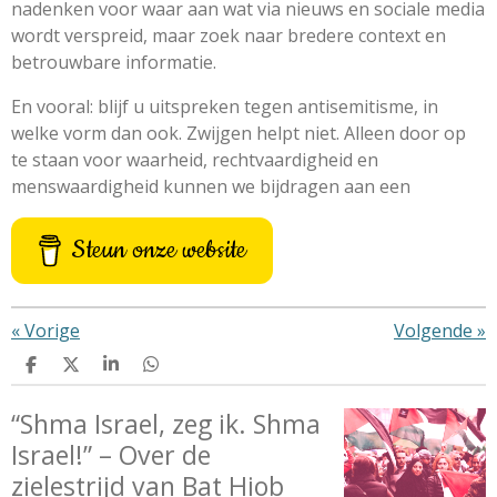
nadenken voor waar aan wat via nieuws en sociale media
wordt verspreid, maar zoek naar bredere context en
betrouwbare informatie.
En vooral: blijf u
uitspreken tegen antisemitisme
, in
welke vorm dan ook. Zwijgen helpt niet. Alleen door op
te staan voor waarheid, rechtvaardigheid en
menswaardigheid kunnen we bijdragen aan een
Steun onze website
«
Vorige
Volgende
»
D
D
S
D
e
e
h
e
l
e
a
l
“Shma Israel, zeg ik. Shma
e
l
r
e
n
e
n
Israel!” – Over de
zielestrijd van Bat Hiob