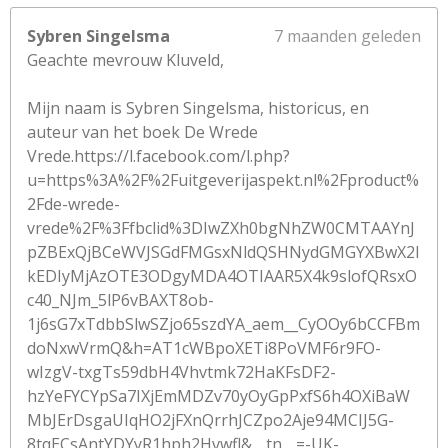
Sybren Singelsma
7 maanden geleden
Geachte mevrouw Kluveld,
Mijn naam is Sybren Singelsma, historicus, en
auteur van het boek De Wrede
Vrede.https://l.facebook.com/l.php?
u=https%3A%2F%2Fuitgeverijaspekt.nl%2Fproduct%
2Fde-wrede-
vrede%2F%3Ffbclid%3DIwZXh0bgNhZW0CMTAAYnJ
pZBExQjBCeWVJSGdFMGsxNldQSHNydGMGYXBwX2l
kEDIyMjAzOTE3ODgyMDA4OTIAAR5X4k9slofQRsxO
c40_NJm_5lP6vBAXT8ob-
1j6sG7xTdbbSlwSZjo65szdYA_aem__CyOOy6bCCFBm
doNxwVrmQ&h=AT1cWBpoXETi8PoVMF6r9FO-
wIzgV-txgTs59dbH4Vhvtmk72HaKFsDF2-
hzYeFYCYpSa7IXjEmMDZv70yOyGpPxfS6h4OXiBaW
MbJErDsgaUIqHO2jFXnQrrhJCZpo2Aje94MCIJ5G-
8tqECsAntYDYyR1hph2Hvwfl&__tn__=-UK-