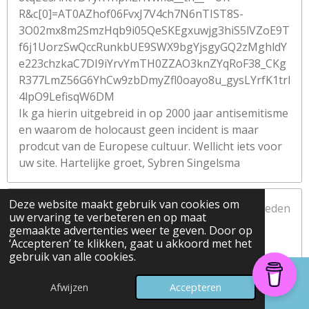
R&c[0]=AT0AZhof06FvxJ7V4ch7N6nTIST8S-
3O02mx8m2SmzHqb9i05QeSKEgxuwjg3hiS5lVZoE9T
f6j1UorzSwQccRunkbUE9SWX9bgYjsgyGQ2zMghldY
e223chzkaC7DI9iYrvYmTH0ZZAO3knZYqRoF38_CKg
R377LmZ56G6YhCw9zbDmyZfl0oayo8u_gysLYrfK1trl
4lpO9LefisqW6DM
Ik ga hierin uitgebreid in op 2000 jaar antisemitisme
en waarom de holocaust geen incident is maar
prodcut van de Europese cultuur. Wellicht iets voor
uw site. Hartelijke groet, Sybren Singelsma
Deze website maakt gebruik van cookies om
Joosje Asser
9 maanden geleden
uw ervaring te verbeteren en op maat
Bij buitensluiten begint de ellende.
gemaakte advertenties weer te geven. Door op
Ik ben ervaringsdeskundige in deze.
‘Accepteren’ te klikken, gaat u akkoord met het
gebruik van alle cookies.
Mijn ervaringen zou ik graag willen delen
Afwijzen
Accepteren
Daniel Smink
een jaar geleden