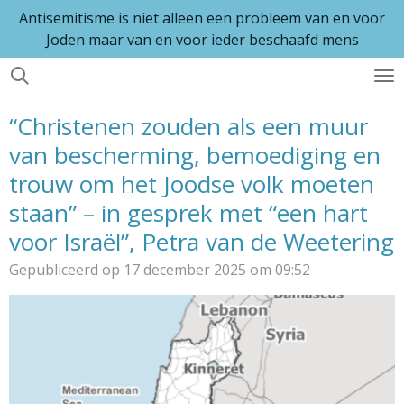
Antisemitisme is niet alleen een probleem van en voor
Ga
Joden maar van en voor ieder beschaafd mens
direct
naar
de
hoofdinhoud
“Christenen zouden als een muur
van bescherming, bemoediging en
trouw om het Joodse volk moeten
staan” – in gesprek met “een hart
voor Israël”, Petra van de Weetering
Gepubliceerd op 17 december 2025 om 09:52