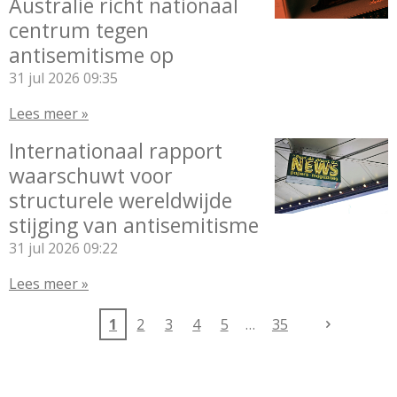
Australië richt nationaal
centrum tegen
antisemitisme op
31 jul 2026
09:35
Lees meer »
Internationaal rapport
waarschuwt voor
structurele wereldwijde
stijging van antisemitisme
31 jul 2026
09:22
Lees meer »
1
2
3
4
5
35