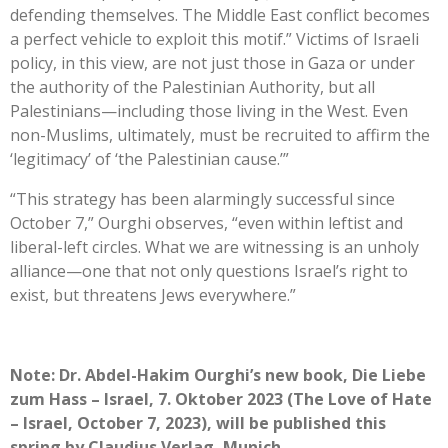
defending themselves. The Middle East conflict becomes
a perfect vehicle to exploit this motif.” Victims of Israeli
policy, in this view, are not just those in Gaza or under
the authority of the Palestinian Authority, but all
Palestinians—including those living in the West. Even
non-Muslims, ultimately, must be recruited to affirm the
‘legitimacy’ of ‘the Palestinian cause.’”
“This strategy has been alarmingly successful since
October 7,” Ourghi observes, “even within leftist and
liberal-left circles. What we are witnessing is an unholy
alliance—one that not only questions Israel’s right to
exist, but threatens Jews everywhere.”
Note: Dr. Abdel-Hakim Ourghi’s new book, Die Liebe
zum Hass – Israel, 7. Oktober 2023 (The Love of Hate
– Israel, October 7, 2023), will be published this
spring by Claudius Verlag, Munich.