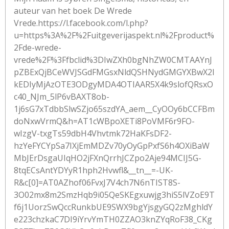
auteur van het boek De Wrede
Vrede.https://l.facebook.com/l.php?
u=https%3A%2F%2Fuitgeverijaspekt.nl%2Fproduct%
2Fde-wrede-
vrede%2F%3Ffbclid%3DIwZXh0bgNhZW0CMTAAYnJ
pZBExQjBCeWVJSGdFMGsxNldQSHNydGMGYXBwX2l
kEDIyMjAzOTE3ODgyMDA4OTIAAR5X4k9slofQRsxO
c40_NJm_5lP6vBAXT8ob-
1j6sG7xTdbbSlwSZjo65szdYA_aem__CyOOy6bCCFBm
doNxwVrmQ&h=AT1cWBpoXETi8PoVMF6r9FO-
wIzgV-txgTs59dbH4Vhvtmk72HaKFsDF2-
hzYeFYCYpSa7IXjEmMDZv70yOyGpPxfS6h4OXiBaW
MbJErDsgaUIqHO2jFXnQrrhJCZpo2Aje94MCIJ5G-
8tqECsAntYDYyR1hph2Hvwfl&__tn__=-UK-
R&c[0]=AT0AZhof06FvxJ7V4ch7N6nTIST8S-
3O02mx8m2SmzHqb9i05QeSKEgxuwjg3hiS5lVZoE9T
f6j1UorzSwQccRunkbUE9SWX9bgYjsgyGQ2zMghldY
e223chzkaC7DI9iYrvYmTH0ZZAO3knZYqRoF38_CKg