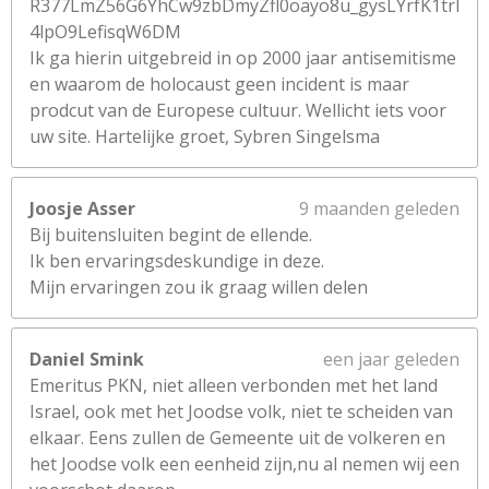
R377LmZ56G6YhCw9zbDmyZfl0oayo8u_gysLYrfK1trl
4lpO9LefisqW6DM
Ik ga hierin uitgebreid in op 2000 jaar antisemitisme
en waarom de holocaust geen incident is maar
prodcut van de Europese cultuur. Wellicht iets voor
uw site. Hartelijke groet, Sybren Singelsma
Joosje Asser
9 maanden geleden
Bij buitensluiten begint de ellende.
Ik ben ervaringsdeskundige in deze.
Mijn ervaringen zou ik graag willen delen
Daniel Smink
een jaar geleden
Emeritus PKN, niet alleen verbonden met het land
Israel, ook met het Joodse volk, niet te scheiden van
elkaar. Eens zullen de Gemeente uit de volkeren en
het Joodse volk een eenheid zijn,nu al nemen wij een