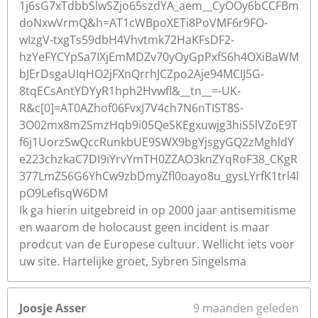
1j6sG7xTdbbSlwSZjo65szdYA_aem__CyOOy6bCCFBm
doNxwVrmQ&h=AT1cWBpoXETi8PoVMF6r9FO-
wIzgV-txgTs59dbH4Vhvtmk72HaKFsDF2-
hzYeFYCYpSa7IXjEmMDZv70yOyGpPxfS6h4OXiBaWM
bJErDsgaUIqHO2jFXnQrrhJCZpo2Aje94MCIJ5G-
8tqECsAntYDYyR1hph2Hvwfl&__tn__=-UK-
R&c[0]=AT0AZhof06FvxJ7V4ch7N6nTIST8S-
3O02mx8m2SmzHqb9i05QeSKEgxuwjg3hiS5lVZoE9T
f6j1UorzSwQccRunkbUE9SWX9bgYjsgyGQ2zMghldY
e223chzkaC7DI9iYrvYmTH0ZZAO3knZYqRoF38_CKgR
377LmZ56G6YhCw9zbDmyZfl0oayo8u_gysLYrfK1trl4l
pO9LefisqW6DM
Ik ga hierin uitgebreid in op 2000 jaar antisemitisme
en waarom de holocaust geen incident is maar
prodcut van de Europese cultuur. Wellicht iets voor
uw site. Hartelijke groet, Sybren Singelsma
Joosje Asser
9 maanden geleden