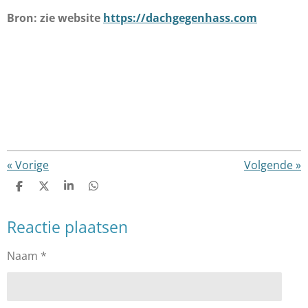
Bron: zie website
https://dachgegenhass.com
«
Vorige
Volgende
»
D
D
S
D
e
e
h
e
l
e
a
l
Reactie plaatsen
e
l
r
e
n
e
n
Naam *