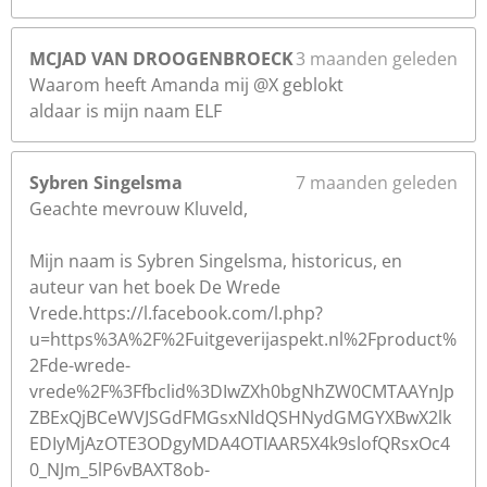
MCJAD VAN DROOGENBROECK
3 maanden geleden
Waarom heeft Amanda mij @X geblokt
aldaar is mijn naam ELF
Sybren Singelsma
7 maanden geleden
Geachte mevrouw Kluveld,
Mijn naam is Sybren Singelsma, historicus, en
auteur van het boek De Wrede
Vrede.https://l.facebook.com/l.php?
u=https%3A%2F%2Fuitgeverijaspekt.nl%2Fproduct%
2Fde-wrede-
vrede%2F%3Ffbclid%3DIwZXh0bgNhZW0CMTAAYnJp
ZBExQjBCeWVJSGdFMGsxNldQSHNydGMGYXBwX2lk
EDIyMjAzOTE3ODgyMDA4OTIAAR5X4k9slofQRsxOc4
0_NJm_5lP6vBAXT8ob-