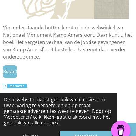
Via onderstaande button komt u in de webwinkel van
Nationaal Monument Kamp Amersfoort. Daar kunt u het
boek Het vergeten verhaal van de Joodse gevangenen
van Kamp Amersfoort bestellen. U steunt daar verder
onderzoek mee.
Bestel
© 2024 - 2026 Antisemitisme in actualiteit en
Deze website maakt gebruik van cookies om
uw ervaring te verbeteren en op maat
geschiedenis
gemaakte advertenties weer te geven. Door op
Powered by
JouwWeb
‘Accepteren’ te klikken, gaat u akkoord met het
gebruik van alle cookies.