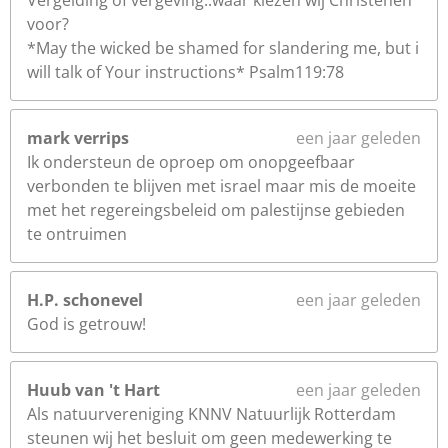
Vergelding of vergeving..waar kiezen wij Christenen
voor?
*May the wicked be shamed for slandering me, but i
will talk of Your instructions* Psalm119:78
mark verrips
een jaar geleden
Ik ondersteun de oproep om onopgeefbaar
verbonden te blijven met israel maar mis de moeite
met het regereingsbeleid om palestijnse gebieden
te ontruimen
H.P. schonevel
een jaar geleden
God is getrouw!
Huub van 't Hart
een jaar geleden
Als natuurvereniging KNNV Natuurlijk Rotterdam
steunen wij het besluit om geen medewerking te