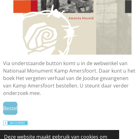
Via onderstaande button komt u in de webwinkel van
Nationaal Monument Kamp Amersfoort. Daar kunt u het
boek Het vergeten verhaal van de Joodse gevangenen
van Kamp Amersfoort bestellen. U steunt daar verder
onderzoek mee.
Bestel
© 2024 - 2026 Antisemitisme in actualiteit en
Deze website maakt gebruik van cookies om