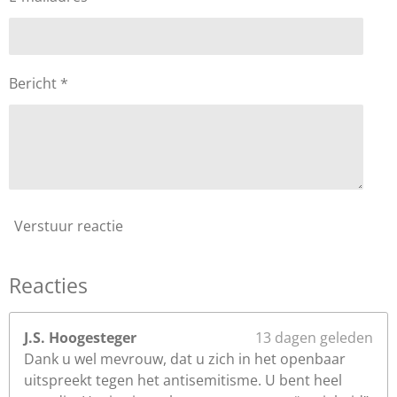
5
s
t
e
Bericht *
r
r
e
n
Verstuur reactie
Reacties
J.S. Hoogesteger
13 dagen geleden
Dank u wel mevrouw, dat u zich in het openbaar
uitspreekt tegen het antisemitisme. U bent heel