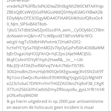
2Fde-wrede-
vrede%2F%3Ffbclid%3DIwZXh0bgNhZW0CMTAAYnJp
ZBExQjBCeWVJSGdFMGsxNldQSHNydGMGYXBwX2lk
EDIyMjAzOTE3ODgyMDA4OTIAAR5X4k9slofQRsxOc4
0_NJm_5lP6vBAXT8ob-
1j6sG7xTdbbSlwSZjo65szdYA_aem__CyOOy6bCCFBm
doNxwVrmQ&h=AT1cWBpoXETi8PoVMF6r9FO-
wIzgV-txgTs59dbH4Vhvtmk72HaKFsDF2-
hzYeFYCYpSa7IXjEmMDZv70yOyGpPxfS6h4OXiBaWM
bJErDsgaUIqHO2jFXnQrrhJCZpo2Aje94MCIJ5G-
8tqECsAntYDYyR1hph2Hvwfl&__tn__=-UK-
R&c[0]=AT0AZhof06FvxJ7V4ch7N6nTIST8S-
3O02mx8m2SmzHqb9i05QeSKEgxuwjg3hiS5lVZoE9T
f6j1UorzSwQccRunkbUE9SWX9bgYjsgyGQ2zMghldY
e223chzkaC7DI9iYrvYmTH0ZZAO3knZYqRoF38_CKgR
377LmZ56G6YhCw9zbDmyZfl0oayo8u_gysLYrfK1trl4l
pO9LefisqW6DM
Ik ga hierin uitgebreid in op 2000 jaar antisemitisme
en waarom de holocaust geen incident is maar