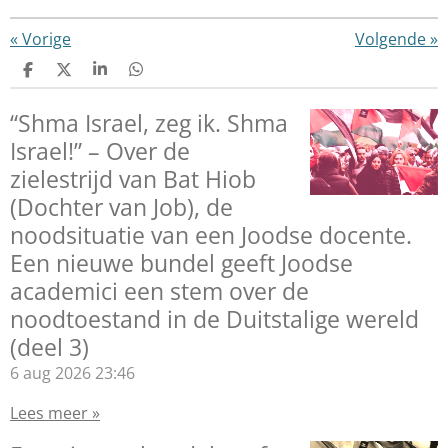
«
Vorige
Volgende
»
D
D
S
D
e
e
h
e
l
e
a
l
“Shma Israel, zeg ik. Shma
e
l
r
e
n
e
n
Israel!” – Over de
zielestrijd van Bat Hiob
(Dochter van Job), de
noodsituatie van een Joodse docente.
Een nieuwe bundel geeft Joodse
academici een stem over de
noodtoestand in de Duitstalige wereld
(deel 3)
6 aug 2026
23:46
Lees meer »